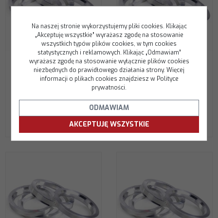
Na naszej stronie wykorzystujemy pliki cookies. Klikając
„Akceptuję wszystkie” wyrażasz zgodę na stosowanie
wszystkich typów plików cookies, w tym cookies
A67.1-65.1
A67.1-66.1
statystycznych i reklamowych. Klikając „Odmawiam”
wyrażasz zgodę na stosowanie wyłącznie plików cookies
Aluminum Set of 4 x Hub
Aluminum Set of 4 x Hub
niezbędnych do prawidłowego działania strony. Więcej
Rings 67,1-65,1
Rings 67,1-66,1
informacji o plikach cookies znajdziesz w Polityce
49.00
49.00
prywatności.
PLN
PLN
ODMAWIAM
DO KOSZYKA
DO KOSZYKA
AKCEPTUJĘ WSZYSTKIE