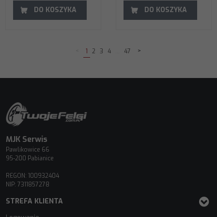
DO KOSZYKA
DO KOSZYKA
<
>
1
2
3
4
...
47
MJK Serwis
Pawlikowice 66
95-200 Pabianice
REGON: 100932404
NIP: 7311857278
STREFA KLIENTA