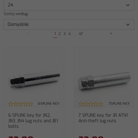
Sortuj według
:
<
>
1
2
3
4
...
47
6SPLINE-KEY
7SPLINE-KEY
6 SPLINE key for JN2,
7 SPLINE key for JR ATN1
JN3, JN4 lug nuts and JB1
Anti-theft lug nuts
bolts