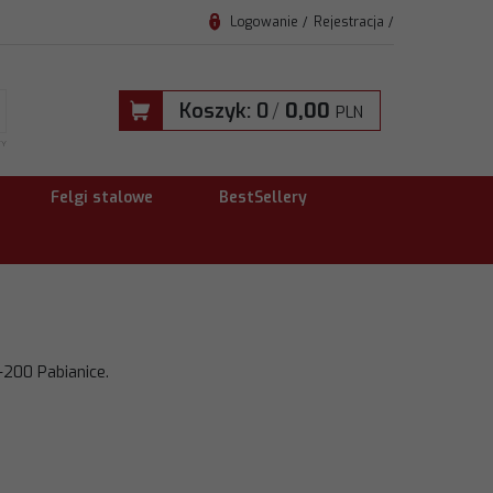
Logowanie
Rejestracja
Koszyk:
0
/
0,00
PLN
TY
Felgi stalowe
BestSellery
-200 Pabianice.