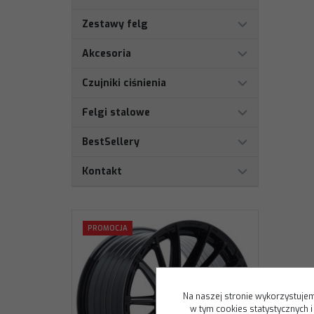
Zestawy felg
Akcesoria
Czujniki ciśnienia
Felgi stalowe
BestSellery
Kontakt
PROMOCJA
Na naszej stronie wykorzystujem
w tym cookies statystycznych 