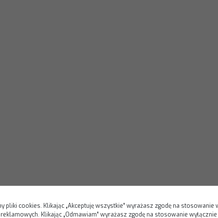
y pliki cookies. Klikając „Akceptuję wszystkie” wyrażasz zgodę na stosowanie 
i reklamowych. Klikając „Odmawiam” wyrażasz zgodę na stosowanie wyłącznie