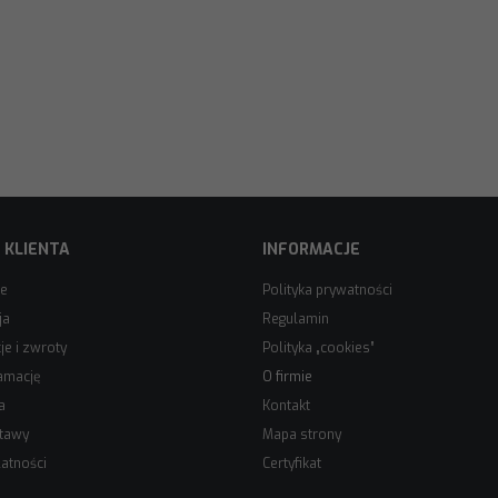
 KLIENTA
INFORMACJE
ie
Polityka prywatności
ja
Regulamin
e i zwroty
Polityka „cookies”
amację
O firmie
a
Kontakt
stawy
Mapa strony
atności
Certyfikat