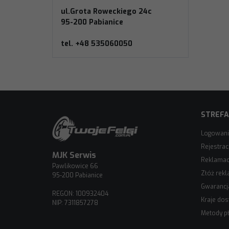
ul.Grota Roweckiego 24c
95-200 Pabianice
tel. +48 535060050
STREFA
Logowan
Rejestrac
MJK Serwis
Reklamacj
Pawlikowice 66
Złóż rekl
95-200 Pabianice
Gwarancj
REGON: 100932404
Kraje do
NIP: 7311857278
Metody pł