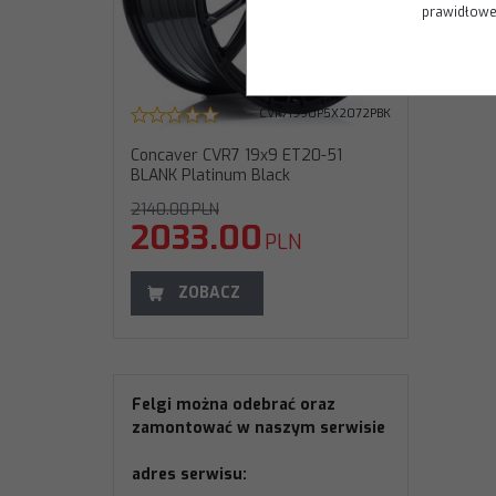
prawidłoweg
CVR71990P5X2072PBK
Concaver CVR7 19x9 ET20-51
BLANK Platinum Black
2140.00
PLN
2033.00
PLN
ZOBACZ
Felgi można odebrać oraz
zamontować w naszym serwisie
adres serwisu: