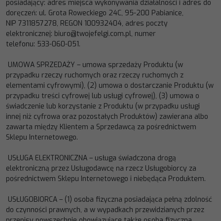
posiadając
y
: adres miejsca wykonywania działalności i
adres do
doręczeń
:
ul. Grota Roweckiego 24C, 95
-
200
Pabianice
,
NIP
7311857278
, REGON
100932404
, adres poczty
elektronicznej:
biuro@twojefelgi.com.pl
, numer
telefonu:
533
-
060
-
051
.
UMOWA SPRZEDAŻY
–
umowa sprzedaży Produktu (w
przypadku rzeczy ruchomych oraz rzeczy ruchomych z
elementami cyfrowymi), (2) umow
a o dostarczanie Produktu (w
przypadku treści cyfrowej lub usługi cyfrowej), (3)
umowa o
świadczenie lub korzystanie z Produktu (w przypadku usługi
innej niż cyfrowa oraz pozostałych Produktów)
zawierana albo
zawarta między Klientem a Sprzedawcą za pośredn
ictwem
Sklepu Internetowego
.
USŁUGA ELEKTRONICZNA
–
usługa świadczona drogą
elektroniczną przez Usługodawcę na rzecz Usługobiorcy za
pośrednictwem Sklepu Internetowego
i niebędąca Produktem
.
USŁUGOBIORCA
–
(1)
osoba
fizyczna
posiadająca
pełną
zdolność
do
c
zynności
prawnych,
a
w
wypadkach
przewidzianych przez
przepisy powszechnie obowiązujące także osoba fizyczna