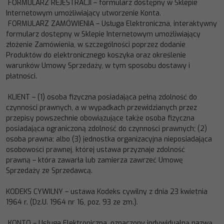
FORMULARZ REJESTRACJI
–
formularz dostępny w Sklepie
Interne
towym umożliwiający utworzenie Konta.
FORMULARZ
ZAMÓWIENIA
–
Usługa
Elektroniczna,
interaktywny
formularz
dostępny
w
Sklepie
Internetowym
umożliwiający
złożenie Zamówienia, w szczególności poprzez dodanie
Produktów do elektronicznego koszyka oraz
określen
ie
warunków Umowy Sprzedaży, w tym sposobu dostawy i
płatności.
KLIENT
–
(1) osoba fizyczna posiadająca pełną zdolność do
czynności prawnych, a w wypadkach przewidzianych
przez
przepisy powszechnie obowiązujące także osoba fizyczna
posiadająca ograniczoną
zdolność do czynności
prawnych; (2)
osoba prawna; albo (3) jednostka organizacyjna nieposiadająca
osobowości prawnej, której ustawa
przyznaje zdolność
prawną
–
która zawarła lub zamierza zawrzeć Umowę
Sprzedaży ze Sprzedawcą.
KODEKS CYWILNY
–
ustawa Kodeks
cywilny z dnia 23 kwietnia
1964 r. (Dz.U. 1964 nr 16, poz. 93 ze zm.).
KONTO
–
Usługa Elektroniczna, oznaczony indywidualną nazwą