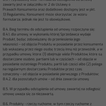
zawarty jest w załączniku nr 2 do Ustawy o
Prawach
Konsumenta
oraz dodatkowo dostępny jest w pkt.
13
Regulaminu. Konsument może skorzystać ze wzoru
formularza, jednak nie jest
to obowiązkowe.
8.4.
Bieg terminu do odstąpienia od umowy rozpoczyna się:
8.4.1.
dla umowy, w wykonaniu której Sprzedawca wydaje
Produkt, będąc
zobowiązany do przeniesienia jego
własności
–
od
objęcia Produktu w posiadanie przez konsumenta
lub wskazaną przez niego osobę trzecią inną niż przewoźnik, a w
przypadku umowy, która: (1) obejmuje wiele Produktów, które są
dostarczane osobno, partiami lub
w częściach
–
od
objęcia w
posiadanie ostatniego Produktu, partii lub części albo (2) polega
na regularnym dostarczaniu Produktów
przez czas
oznaczony
–
od objęcia w posiadanie pierwszego z Produktów;
8.4.2.
dla pozostałych umów
–
od dnia zawarcia umowy.
8.5.
W przyp
adku odstąpienia od umowy zawartej na odległość
umowę uważa się za niezawartą.
8.6.
Produkty
-
rzeczy ruchome, w tym rzeczy ruchome z