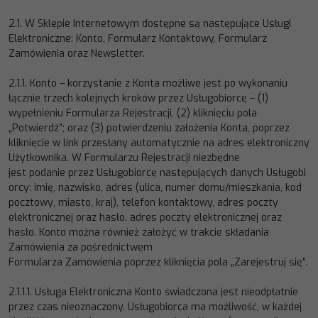
2.1.
W Sklepie Internetowym dostępne są następujące Usługi
Elektroniczne: Konto,
Formularz Kontaktowy,
Formularz
Zamówienia oraz Newsletter.
2.1.1.
Konto
–
korzystanie z Konta możliwe jest po wykonaniu
łącznie
trzech
kolejnych kroków przez Usługobiorcę
–
(1)
wypełnieniu Formularza Rejestracji, (
2
) kliknięciu pola
„
Potwierdź
”
; oraz (3) potwierdzeniu założenia Kont
a, poprzez
kliknięcie w link przesłany automatycznie na adres elektroniczny
Użytkownika.
W Formularzu Rejestracji niezbędne
jest
podanie
przez
Usługobiorcę
następujących
danych
Usługobi
orcy:
imię,
nazwisko,
adres
(ulica,
numer
domu/mieszkania, kod
pocztowy
, miasto, kraj), telefon kontaktowy, adres poczty
elektronicznej oraz hasło.
adres
poczty elektronicznej
oraz
hasło
.
Konto można również założyć w trakcie składania
Zamówienia za pośrednictwem
Formularza Zamówienia poprzez kliknięcia pola „Zarejestruj się”
.
2.1.1.1.
Usługa Elektroniczna Konto świadczona jest nieodpłatnie
przez czas nieoznaczony. Usługobiorca ma możliwość, w
każdej