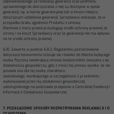
odpowied
zialnego za realizację gwarancji oraz
podmiotu
uprawnionego do skorzystania z niej są dostępne w opisie
gwarancji, np. w karcie gwarancyjnej lub w innym
miejscu
dotyczącym udzielenia gwarancji. Sprzedawca wskazuje, że w
przypadku braku zgodności Produktu z
umową
Klientowi z mocy prawa przysługują środki ochrony prawnej ze
strony i na koszt Sprzedawcy oraz że gwarancja nie ma
wpływu
na te środki ochrony prawnej.
6.10.
Zawarte w
punkcie
6.8.2
.
Regulaminu postanowienia
dotyczące konsumenta stosuje się również do
Klienta będącego
osobą fizyczną zawierającą umowę bezpośrednio związaną z jej
działalnością gospodarczą, gdy z treści tej umowy
wynika, że
nie
posiada
ona dla tej osoby charakteru
zawodowego,
wynikającego
w szczególności z przedmiotu
wykonywanej przez nią
działalności gospodarczej,
udostępnionego na podstawie przepisów o Centralnej Ewidencji i
Informacji o Działalności Gospodarczej
.
7.
POZASĄDOWE
SPOSOBY
ROZPATRYWANIA
REKLAMACJI
I
D
OCHODZENIA