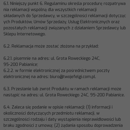
6.1.
Niniejszy
punkt
6.
Regulaminu
określa
procedurę
rozpatrywa
nia
reklamacji
wspólną
dla
wszystkich
reklamacji
składanych
do
Sprzedawcy,
w
szczególności
reklamacji
doty
cząc
ych
Produktów,
Umów
Sprzedaży,
Usług
Elektronicznych oraz
pozostałych reklamacji związanych z działaniem Sprzedawcy lub
Sklepu Internetowego.
6.2.
Reklamacja może zostać złożona na przykład:
6.2.1.
pisemnie na adres:
ul. Grota Roweckiego 24C,
95
-
200
Pabianice
;
6.2.2.
w formie elektronicznej za pośrednictwem poczty
elektronicznej na adres:
biuro@twojefelgi.com.pl
.
6.3.
Przesłanie lub zwrot Produktu w ramach reklamacji może
nastąpić na adres:
ul. Grota Roweckiego 24C, 95
-
200
Pabianice
.
6.4.
Zaleca się podanie w opisie r
eklamacji: (1) informacji i
okoliczności dotyczących przedmiotu reklamacji, w
szczególności
rodzaju i daty wystąpienia nieprawidłowości lub
braku zgodności z umową; (2) żądania sposobu doprowadzenia