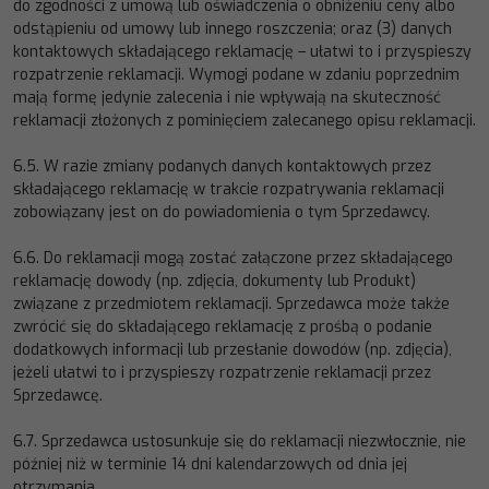
do
zgodności z umową lub oświadczenia o obniżeniu ceny al
bo
odstąpieniu od umowy lub innego roszczenia; oraz (3)
danych
kontaktowych składającego reklamację
–
ułatwi to i przyspieszy
rozpatrzenie reklamacji. Wymogi podane w
zdaniu poprzednim
mają formę jedynie zalecenia i nie wpływają na skuteczność
reklamacji z
łożonych z pominięciem
zalecanego opisu reklamacji.
6.5.
W razie zmiany podanych danych kontaktowych przez
składającego reklamację w trakcie rozpatrywania reklamacji
zobowiązany jest on do powiadomienia o tym Sprzedawcy.
6.6.
Do reklamacji mogą zostać załączone prze
z składającego
reklamację dowody (np. zdjęcia, dokumenty lub Produkt)
związane z przedmiotem reklamacji. Sprzedawca może także
zwrócić się do składającego reklamację z prośbą o
podanie
dodatkowych informacji lub przesłanie dowodów (np. zdjęcia),
jeżeli uła
twi to
i przyspieszy rozpatrzenie
reklamacji przez
Sprzedawcę.
6.7.
Sprzedawca ustosunkuje się do reklamacji niezwłocznie, nie
później niż w terminie 14 dni kalendarzowych od dnia jej
otrzymania.