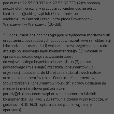
pod numer 22 55 60 332 lub 22 55 60 333; (2)z
a pomocą
poczty elektronicznej
–
przesyłając wiadomość na adres:
kontakt.adr@uokik.gov.pl lub (3) pisemnie lub
osobiście
–
w Centrali Urzędu przy placu Powstańców
Warszawy 1 w Warszawi
e (00
-
030).
7.3.
Konsument
posiada
następujące
przykładowe
możliwości
sk
orzystania
z
pozasądowych
sposobów
rozpatrywania
reklamacji
i dochodzenia roszczeń: (1) wniosek o rozstrzygnięcie sporu do
stałego polubownego sądu konsumenckiego;
(2) wniosek
w
sprawie
poz
asądowego
rozwiązania
sporu
do
wojewódzkiego
inspektora
Inspekcji;
lub
(3) pomoc
powiatowego (miejskiego) rzecznika konsumentów lub
organizacji społecznej, do której zadań statutowych należy
ochrona konsumentów (m. in. Federacja Konsumentów,
Stowarzyszenie
Konsumentów Polskich). Porady udzielane są
między innymi mailowo pod adresem
porady@dlakonsumentow.pl oraz pod numerem infolinii
konsumenckiej 801 440
220 (infolinia czynna w Dni Robocze, w
godzinach 8:00
-
18:00, opłata za połączenie wg taryfy
operatora).