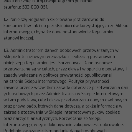
elektronicznej:
biur
o@twojefelgi.com.pl
, numer
telefonu:
533
-
060
-
051
.
1.2.
Niniejszy Regulamin skierowany jest zarówno do
konsumentów, jak i do przedsiębiorców korzystających ze Sklepu
Internetowego, chyba że dane postanowienie Regulaminu
stanowi inaczej.
1.3.
Administratorem danych o
sobowych przetwarzanych w
Sklepie Internetowym w związku z realizacją postanowień
niniejszego Regulaminu jest Sprzedawca. Dane osobowe
przetwarzane są w celach, przez okres i w oparciu o podstawy
i
zasady wskazane w
polityce prywatności
opublikowanej
na
stronie Sklepu Internetowego. Polityka prywatności
zawiera
przede
wszystkim
zasady
dotyczące
przetwarzania
dan
ych
osobowych
przez
Administratora
w
Sklepie
Internetowym,
w tym podstawy, cele i okres przetwarzania danych osobowych
oraz prawa osób, których d
ane dotyczą, a
także informacje w
zakresie stosowania w Sklepie Internetowym plików cookies
oraz narzędzi analitycznych. Korzystanie
ze Sklepu
Internetowego, w tym dokonywanie zakupów jest dobrowolne.
Podobnie związane z tym podanie danych
osobowych