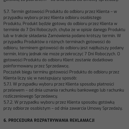
5.7.
Termin gotowości Produktu do odbioru przez Klienta
–
w
przypadku wyboru prz
ez Klienta odbioru osobistego
Produktu, Produkt będzie gotowy do odbioru przez Klienta w
terminie do 7 Dni Roboczych, chyba że w opisie danego
Produktu
lub w trakcie składania Zamówienia podano krótszy termin. W
przypadku Produktów o różnych terminach
goto
wości do
odbioru, terminem gotowości do odbioru jest najdłuższy podany
termin, który jednak nie może przekroczyć
7 Dni Roboczych. O
gotowości Produktu do odbioru Klient zostanie dodatkowo
poinformowany przez Sprzedawcę.
Początek biegu terminu gotowości Pro
duktu do odbioru przez
Klienta liczy się w następujący sposób:
5.7.1.
W przypadku wyboru przez Klienta sposobu płatności
przelewem
–
od dnia uznania rachunku bankowego lub rachunku
rozliczeniowego Sprzedawcy.
5.7.2.
W przypadku wyboru przez Klienta sposobu gotówką
przy
odbiorze osobistym
–
od dnia zawarcia Umowy Sprzedaży.
6.
PROCEDURA
ROZPATRYWANIA
REKLAMACJI