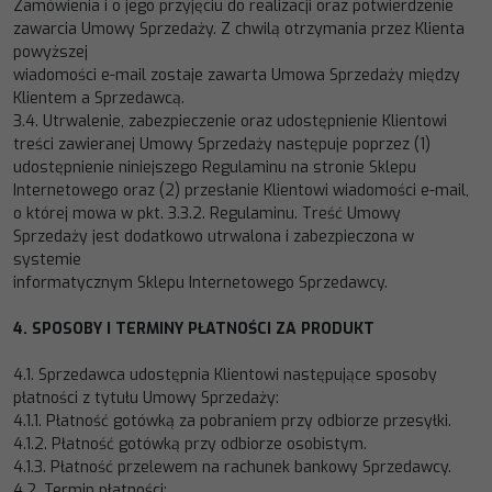
Zamówienia i o jego
przyjęciu do realizacji oraz potwierdzenie
zawarcia Umowy Sprzedaży. Z chwilą otrzymania przez Klienta
powyższej
wiadomości e
-
mail zostaje zawarta Umowa Sprzedaży między
Klientem a Sprzedawcą.
3.4.
Utr
walenie, zabezpieczenie oraz udostępnienie Klientowi
treści zawieranej Umowy Sprzedaży następuje poprzez (1)
udostępnienie niniejszego Regulaminu na stronie Sklepu
Internetowego oraz (2) przesłanie Klientowi wiadomości e
-
mail,
o której mowa w pkt. 3.3.2. R
egulaminu. Treść Umowy
Sprzedaży jest dodatkowo utrwalona i zabezpieczona w
systemie
informatycznym Sklepu Internetowego Sprzedawcy.
4.
SPOSOBY
I
TERMINY
PŁATNOŚCI
ZA
PRODUKT
4.1.
Sprzedawca udostępnia Klientowi następujące sposoby
płatności z tytułu Umowy Sprzeda
ży:
4.1.1.
Płatność gotówką za pobraniem przy odbiorze przesyłki.
4.1.2.
Płatność gotówką przy odbiorze osobistym.
4.1.3.
Płatność przelewem na rachunek bankowy Sprzedawcy.
4.2.
Termin płatności: