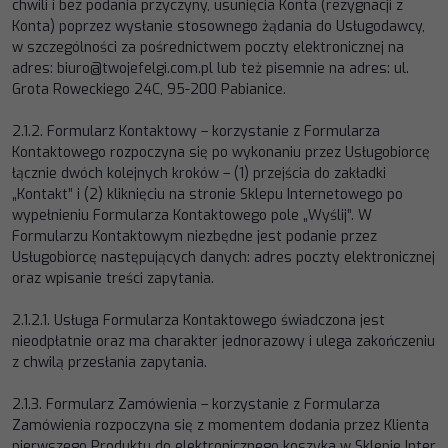
chwili i bez podania przyczyny, usunięcia Konta (rezygnacji z
Konta) poprzez wysłanie stosownego żądania
do Usługodawcy,
w szczególności
za pośrednictwem poczty elektronicznej na
adres:
biuro@twojefelgi.com.pl
lub też
pisemnie na adres:
ul.
Grota Roweckiego 24C, 95
-
200 Pabianice
.
2.1.2.
Formularz Kontaktowy
–
korzystanie z Formularza
Kontaktowego rozpoczyna się po wykonaniu przez Usługobiorcę
łącznie dwóch kolejnych kroków
–
(1) przejścia do zakładki
„Kontakt” i (2) kliknięciu na stronie Sklepu Internetowego po
wypełnieniu Formularza Kontaktowego pole „
Wyśli
j
”. W
Formularzu Kontaktowym niezbędne jest podanie przez
Usługobiorcę następujących danych: adres poczty elektronicznej
oraz wpisanie treści zapytania.
2.1.2.1.
Usługa Formularza Kontaktowego świadczona jest
nieodpłatnie oraz ma charakter jednorazowy i ulega zakoń
czeniu
z
chwilą przesłania zapytania.
2.1.3.
Formularz Zamówienia
–
korzystanie z Formularza
Zamówienia rozpoczyna się z momentem dodania przez Klienta
pierwszego
Produktu
do
elektronicznego
koszyka
w
Sklepie
Inter