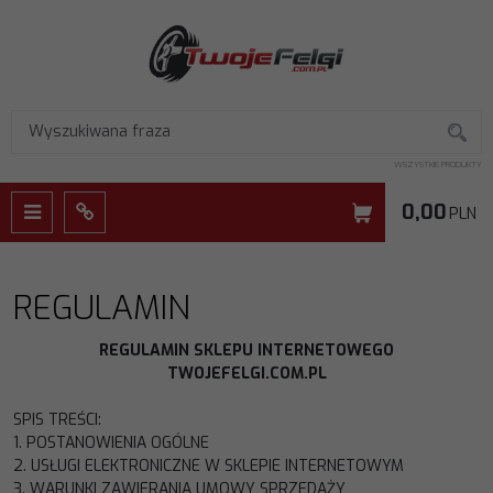
WSZYSTKIE PRODUKTY
0,00
PLN
Menu
Panel
REGULAMIN
REGULAMIN
SKLEPU
INTERNETOWEGO
TWOJEFELGI.COM.PL
SPIS TREŚCI:
1.
POSTANOWIENIA
OGÓLNE
2.
USŁUGI
ELEKTRONICZNE
W
SKLEPIE
INTERNETOWYM
3.
WARUNKI
ZAWIERANIA
UMOWY
SPRZEDAŻY