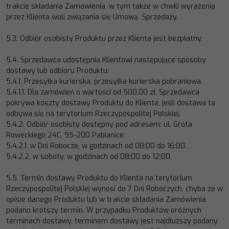
trakcie składania Zamówienia,
w tym
także
w
chwili
wyrażenia
przez Klienta woli związania się Umową Sprzedaży.
5.3.
Odbiór osobisty Produktu przez Klienta jest bezpłatny.
5.4.
Sprzedawca udostępnia Klientowi następujące sposoby
dostawy lub odbioru Produktu:
5.4.1.
Przesyłka kurierska, przesyłka kurierska pobraniow
a.
5.4.1.1.
Dla zamówień o wartości od 500,00 zł, Sprzedawca
pokrywa koszty dostawy Produktu do Klienta
,
jeśli dostawa ta
odbywa się na terytorium Rzeczypospolitej Polskiej.
5.4.2.
O
dbiór osobisty dostępny pod adresem:
ul. Grota
Roweckiego 24C, 95
-
200 Pabianice
:
5.4.2.1.
w Dni Ro
bocze, w godzinach od 0
8
:00 do 1
6
:00.
5.4.2.2.
w soboty, w godzinach od 08:00 do 12:00.
5.5.
Termin dostawy Produktu do Klienta
na terytorium
Rzeczypospolitej Polskiej
wynosi do 7 Dni Roboczych
, chyba
że w
opisie danego Produktu lub w trakcie składania
Zamówienia
podano krótszy termin. W przypadku Produktów o
różnych
terminach dostawy, terminem dostawy jest najdłuższy podany