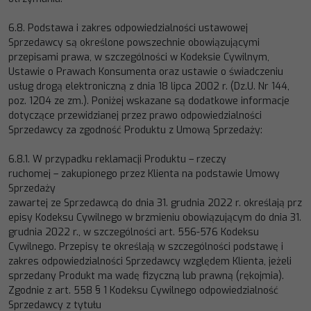
6.8.
Podstawa i zakres odpowiedzialności ustawowej
Sprzedawcy są okre
ślone powszechnie obowiązującymi
przepisami
prawa, w szczególności w Kodeksie Cywilnym,
Ustawie o Prawach Konsumenta oraz ustawie o świadczeniu
usług drogą
elektroniczną z dnia 18 lipca 2002 r. (Dz.U. Nr 144,
poz. 1204 ze zm.). Poniżej wskazane są dodatkow
e informacje
dotyczące przewidzianej przez prawo odpowiedzialności
Sprzedawcy za zgodność Produktu z Umową Sprzedaży:
6.8.1.
W przypadku reklamacji
Produktu
–
rzeczy
ruchomej
–
zakupionego przez Klienta na podstawie Umowy
Sprzedaży
zawartej
ze
Sprzedawcą
do
dnia
31.
grudnia
2022
r.
określają
prz
episy
Kodeksu
Cywilnego
w
brzmieniu
obowiązującym do dnia 31.
grudnia 2022 r., w szczególności art. 556
-
576 Kodeksu
Cywilnego. Przepisy te określają w
szczególności podstawę i
zakres odpowiedzialności Sprzedawcy względem K
lienta, jeżeli
sprzedany Produkt ma wadę
fizyczną lub prawną (rękojmia).
Zgodnie z art. 558 § 1 Kodeksu Cywilnego odpowiedzialność
Sprzedawcy z tytułu