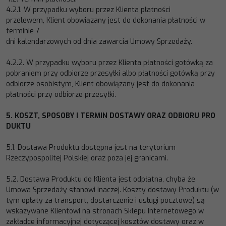
4.2.1.
W przypadku wyboru przez Klienta płatności
przelewem,
Klient obowiązany jest do dokon
ania płatności w
terminie 7
dni kalendarzowych od dnia zawarcia Umowy Sprzedaży.
4.2.2.
W przypadku wyboru przez Klienta płatności gotówką za
pobraniem przy odbiorze przesyłki albo płatności gotówką
przy
odbiorze osobistym, Klient obowiązany jest do dokonania
pł
atności przy odbiorze przesyłki.
5.
KOSZT,
SPOSOBY
I
TERMIN
DOSTAWY
ORAZ
ODBIORU
PRO
DUKTU
5.1.
Dostawa Produktu dostępna jest na terytorium
Rzeczypospolitej Polskiej
oraz poza jej granicami
.
5.2.
Dostawa Produktu do Klienta jest odpłatna, chyba że
Umowa Sprzedaży stano
wi inaczej. Koszty dostawy Produktu (w
tym opłaty za transport, dostarczenie i usługi pocztowe) są
wskazywane Klientowi na stronach Sklepu Internetowego w
zakładce informacyjnej
dotyczącej kosztów dostawy oraz w