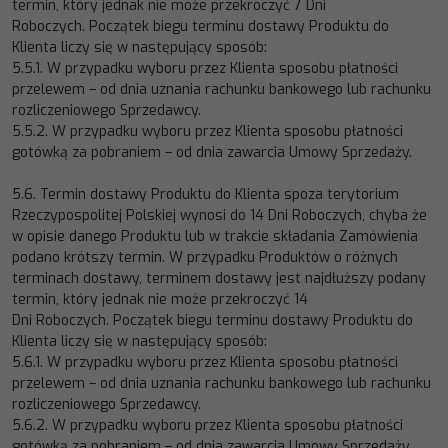
termin, który jednak nie może przekroczyć 7 Dni
Roboczych. Początek biegu terminu dostawy Produktu do
Klienta liczy się w następują
cy sposób:
5.5.1.
W przypadku wyboru przez Klienta sposobu płatności
przelewem
–
od dnia uznania rachunku bankowego lub rachunku
rozliczeniowego Sprzedawcy.
5.5.2.
W przypadku wyboru przez Klienta sposobu płatności
gotówką za pobraniem
–
od dnia zawarcia Umowy
Sprzedaży.
5.6.
Termin dostawy Produktu do Klienta spoza terytorium
Rzeczypospolitej Polskiej
wynosi do
14
Dni Roboczych
,
chyba że
w opisie danego Produktu lub w trakcie składania Zamówienia
podano krótszy termin. W przypadku Produktów
o różnych
terminach do
stawy, terminem dostawy jest najdłuższy podany
termin, który jednak nie może przekroczyć
14
Dni Roboczych. Początek biegu terminu dostawy Produktu do
Klienta liczy się w następujący sposób:
5.6.1.
W przypadku wyboru przez Klienta sposobu płatności
przelewem
–
od
dnia uznania rachunku bankowego lub rachunku
rozliczeniowego Sprzedawcy.
5.6.2.
W przypadku wyboru przez Klienta sposobu płatności
gotówką za pobraniem
–
od dnia zawarcia Umowy Sprzedaży.