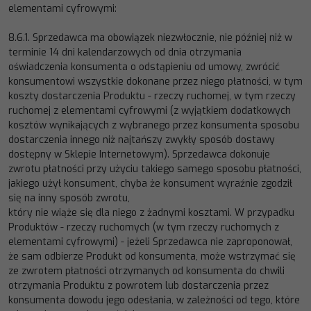
elementami cyfrowymi:
8.6.1.
Sprzedawca ma obowiązek niezwłocznie, nie później niż w
terminie 14 dni kalendarzowych od dnia otrzymania
oświadczenia konsumenta o odstąpieniu od umowy, zwrócić
konsumentowi wszystkie dokonane przez niego płatności,
w tym
koszty dostarczenia Produktu
-
rzeczy ruchomej, w tym rzeczy
ruchomej z elementami cyfrowymi (z wyjątkiem
dodatkowych
kosztów wynikających
z wybranego przez konsumenta sposobu
dostarczenia innego niż najtańszy
zwykły sposób dostawy
dostępny w Sklepie Internetowym). Sprzedawca dokonuje
zwrotu płatności przy użyciu takiego
samego sposobu płatności,
jakiego użył konsument, chyba że konsument wy
raźnie zgodził
się na inny sposób zwrotu,
który nie wiąże się dla niego z żadnymi kosztami. W przypadku
Produktów
-
rzeczy ruchomych (w tym rzeczy
ruchomych z
elementami cyfrowymi)
-
jeżeli Sprzedawca nie zaproponował,
że sam odbierze Produkt od konsumenta
,
może wstrzymać się
ze zwrotem płatności otrzymanych od konsumenta do chwili
otrzymania Produktu z powrotem lub
dostarczenia przez
konsumenta dowodu jego odesłania, w zależności od tego, które