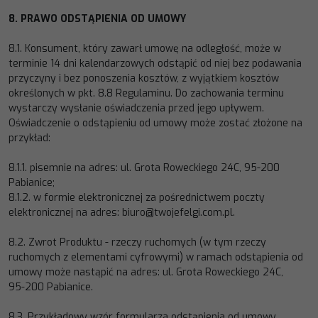
8.
PRAWO
ODSTĄPIENIA
OD
UMOWY
8.1.
Konsument, który zawa
rł umowę na odległość, może w
terminie 14 dni kalendarzowych odstąpić od niej bez podawania
przyczyny i bez ponoszenia kosztów, z wyjątkiem kosztów
określonych w pkt. 8.8 Regulaminu. Do zachowania terminu
wystarczy wysłanie oświadczenia przed jego upływem.
Oświadczenie o odstąpieniu od umowy może zostać złożone na
przykład:
8.1.1.
pisemnie na adres:
ul. Grota Roweckiego 24C, 95
-
200
Pabianice
;
8.1.2.
w formie elektronicznej za pośrednictwem poczty
elektronicznej na adres:
biuro@twojefelgi.com.pl
.
8.2.
Zwrot Produktu
-
rzeczy
ruchomych (w tym rzeczy
ruchomych z elementami cyfrowymi) w ramach odstąpienia od
umowy
może nastąpić na adres:
ul. Grota Roweckiego 24C,
95
-
200 Pabianice
.
8.3.
Przykładowy wzór formularza odstąpienia od umowy