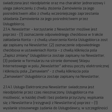
świadczona
jest nieodpłatnie oraz ma charakter jednorazowy i
ulega
zakończeniu z chwilą złożenia Zamówienia za jego
pośrednictwem albo z chwilą wcześniejszego zaprzestania
składania Zamówienia za jego pośrednictwem przez
Usługobiorcę.
2.1.4.
Newsletter
–
korzystanie z News
letter możliwe jest
poprzez
-
(1) zaznaczenie odpowiedniego checkboxa w trakcie
zakładania
Konta
–
z
chwilą
utworzenia
Konta
Usługobiorca
zost
aje
zapisany
na
Newsletter,
(2)
zaznaczenie
odpowiedniego
checkboxa w ustawieniach Konta
–
z chwilą kliknięcia pol
a
„
Zapisz zmiany
”
Usługobiorca zostaje
zapisany na Newsletter,
(3)
podanie w formularzu na stronie domowej Sklepu
Internetowego w polu „Newsletter”
adresu poczty elektronicznej
i kliknięciu pola „
Zamawiam
”
-
z chwilą kliknięcia pola
„Zamawiam”
Usługobio
rca zostaje
zapisany na Newsletter,
2.1.4.1.
Usługa Elektroniczna Newsletter świadczona jest
nieodpłatnie przez czas nieoznaczony. Usługobiorca ma
możliwość,
w każdej chwili i bez podania przyczyny, wypisania
się z Newslettera (rezygnacji z Newslettera) poprzez
–
(
1)
wysłanie stosownego żądania do Usługodawcy, w szczególności