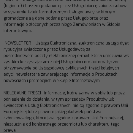
(loginem) i hasłem podanym przez Usługobiorcę zbiór
zasobów
w systemie teleinformatycznym Usługodawcy, w którym
gromadzone są
dane podane przez Usługobiorcę
oraz
informacje o złożonych przez niego Zamówieniach w Sklepie
Internetowym.
NEWSLETTER
–
Usługa
Elektroniczna,
elektroniczna
usługa
dyst
rybucyjna
świadczona
przez
Usługodawcę
za
pośrednictwem
poczty
elektronicznej
e
-
mail,
która
umożliwia
ws
zystkim
korzystającym
z
niej
Usługobiorcom
automatyczne
otrzymywanie od Usługodawcy cyklicznych treści kolejnych
edycji newslettera zawierającego informacje
o Produktach,
nowościach i promocjach w Sklepie Internetow
ym.
NIELEGALNE TREŚCI –informacje, które same w sobie lub przez
odniesienie do działania, w tym sprzedaży Produktów lub
świadczenia Usług Elektronicznych, nie są zgodne z prawem Unii
Europejskiej lub z prawem jakiegokolwiek państwa
członkowskiego, które jest zgodne z prawem Unii Europejskiej,
niezależnie od konkretnego przedmiotu lub charakteru tego
prawa.