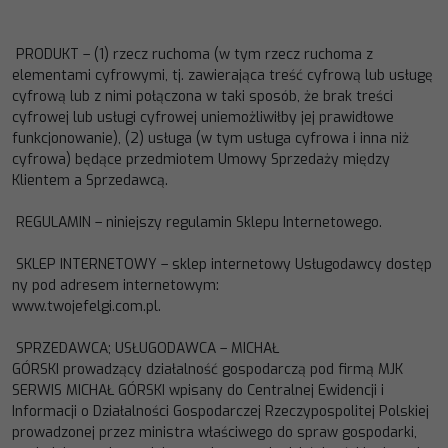
PRODUKT
–
(1) rzecz ruchoma (w tym rzecz ruchoma z
elementami cyfrowymi, tj. zawierająca treść cyfrową lub
usługę
cyfrową lub z nimi połączona w taki sposób, że brak treści
cyfrowej lub usługi cyfrowej uniemożliwiłby jej
prawidłowe
funkcjonowanie),
(
2
) usługa (w tym usługa cyfrowa i inna niż
cyfrowa) będące przedmiotem Umowy
Sprzedaży między
Klientem a Sprzedawcą
.
REGULAMIN
–
niniejszy regulamin Sklepu Internetowego.
SKLEP
INTERNETOWY
–
sklep
internetowy
Usługodawcy
dostęp
ny
pod
adresem
internetowym
:
www.
twojefelgi.com.pl
.
SPRZEDAWCA; USŁUGODAWCA
–
MICHAŁ
GÓRSKI
prowadząc
y
działalność gospodarczą pod firmą
MJK
SERWIS
MICHAŁ GÓRSKI
wpisan
y
do Centralnej Ewidencji i
Informacji o Działalności Gospodarczej Rzeczypospolitej Polskiej
prowadzonej przez ministra właściwego do spraw gospodarki,