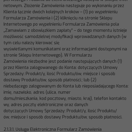
netowym.
Złożenie
Zamówienia
następuje
po
wykonan
iu przez
Klienta łącznie dwóch kolejnych kroków
–
(1) po wypełnieniu
Formularza Zamówienia i (2) kliknięciu
na stronie Sklepu
Internetowego po wypełnieniu Formularza Zamówienia pola
„
Zamawiam
z obowiązkiem zapłaty
”
–
do tego momentu istnieje
możliwość samo
dzielnej modyfikacji wprowadzanych danych (w
tym celu należy kierować się
wyświetlanymi
komunikatami
oraz
informacjami
dostępnymi
na
stronie
Sklepu
Internetowego).
W
Formularzu
Zamówienia niezbędne jest podanie następujących danych
(1)
przez Klienta zalogo
wanego do Konta
:
dotyczących
Umowy
Sprzedaży
: Produkt/y, ilość Produktu/ów, miejsce i sposób
dostawy Produktu/ów, sposób płatności.; lub
(2)
niebędącego
zalogowanym
do
Konta
lub
nieposiadającego
Konta
:
imię,
nazwisko,
adres
(ulica,
numer
domu/mieszkania,
k
od
pocztowy,
miasto,
kraj),
telefon
kontakto
wy,
adres
poczty
elektroniczne
oraz
danych
dotyczących
Umowy
Sprzedaży:
Produkt/y,
ilość
Produktu/
ów,
miejsce
i
sposób
dostawy
Produktu/ów,
sposób
płatności.
2.1.3.1.
Usługa Elektroniczna Formularz Zamówienia