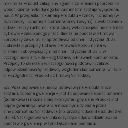
rękojmi za Produkt zakupiony zgodnie ze zdaniem poprzednim
wobec Klienta niebędącego konsumentem zostaje
wyłączona.
6.8.2.
W przypadku reklamacji
Produktu
–
rzeczy ruchomej (w
tym rzeczy ruchomej z elementami cyfrowymi)
, z
wyłączeniem
jednak rzeczy ruchomej, która służy wyłącznie jako nośnik treści
cyfrowej
–
zakupionego przez Klienta na
podstawie Umowy
Sprzedaży za
wartej ze Sprzedawcą
od dnia 1. stycznia 2023
r.
określają przepisy Ustawy o
Prawach Konsumenta w
brzmieniu obowiązującym od dnia 1. stycznia 2023 r., w
szczególności art. 43a
-
43g Ustawy
o Prawach Konsumenta.
Przepisy te określają w szczególności podstaw
ę i zakres
odpowiedzialności Sprzedawcy
względem konsumenta, w razie
braku zgodności Produktu z Umową Sprzedaży.
6.9.
Poza odpowiedzialnością ustawową na Produkt może
zostać udzielona gwarancja
–
jest to odpowiedzialność umowna
(dodatkowa) i można z niej skorzy
stać, gdy dany Produkt jest
objęty gwarancją. Gwarancja może być udzielona przez
inny
podmiot
niż
Sprzedawca
(np.
przez
producenta
lub
dystryb
utora).
Szczegółowe
warunki
dotyczące
odpowiedzialności na
podstawie gwarancji, w tym także dane podmiotu