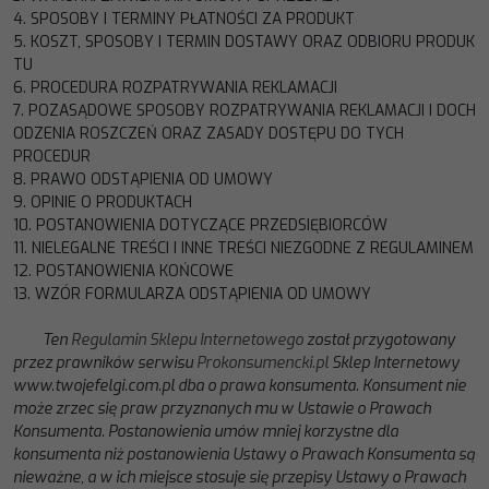
4.
SPOSOBY
I
TERMINY
PŁATNOŚCI
ZA
PRODUKT
5.
KOSZT,
SPOSOBY
I
TERMIN
DOSTAWY
ORAZ
ODBIORU
PRODUK
TU
6.
PROCEDURA
ROZPATRYWANIA
REKLAMACJI
7.
POZASĄDOWE
SPOSOBY
ROZPATRYWANIA
REKLAMACJI
I
DOCH
ODZENIA
ROSZCZEŃ
ORAZ
ZASADY
DOSTĘPU
DO
TYCH
PROCEDUR
8.
PRAWO
ODSTĄPIENIA
OD
UMOWY
9.
OPINIE O PRODUKTACH
10.
POSTANOWIENIA DOTYCZĄCE PRZEDSIĘBIORCÓW
11.
NIELEGALNE TREŚCI I INNE TREŚCI NIEZGODNE Z REGULAMINEM
12.
POSTANOWIENIA KOŃCOWE
13. WZÓR FORMULARZA ODSTĄPIENIA OD UMOWY
Ten
R
egulamin
S
klepu
I
nternetowego
został
przygotowany
przez prawników serwisu
Prokonsumencki.pl
Sklep
Internetowy
www.
twojefelgi.com.pl
dba o prawa konsumenta. Konsument nie
może zrzec się praw przyznanych mu w Ustawie o
Prawach
Konsumenta. Postanowienia umów mniej korzystne dla
konsumenta niż postanowienia Ustawy o Prawach
Konsumenta są
nieważne, a w ich miejsce stosuje się przepisy Usta
wy o Prawach