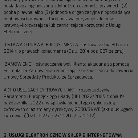
posiadająca ograniczoną zdolność do
czynności prawnych; (2)
osoba prawna; albo (3) jednostka organizacyjna nieposiadająca
osobowości prawnej, które
j
ustawa przyznaje zdolność
prawną
–
korzystająca lub zamierzająca korzystać z Usługi
Elektronicznej.
USTAWA O PRAWACH KONSUMENT
A
–
ustawa z dnia 30 maja
2014 r. o prawach konsumenta (Dz.U. 2014 poz.
827 ze zm.)
ZAMÓWIENIE
–
oświadczenie woli Klienta skład
ane za pomocą
Formularza Zamówienia i zmierzające bezpośrednio
do zawarcia
Umowy Sprzedaży Produktu ze Sprzedawcą.
AKT O USŁUGACH CYFROWYCH, AKT –rozporządzenie
Parlamentu Europejskiego i Rady (UE) 2022/2065 z dnia 19
października 2022 r. w sprawie jednolitego rynku usług
cyfrowych oraz zmiany dyrektywy 2000/31/WE (akt o usługach
cyfrowych)(Dz.U. L 277 z 27.10.2022, s. 1–102).
2.
USŁUGI
ELEKTRONICZNE
W
SKLEPIE
INTERNETOWYM