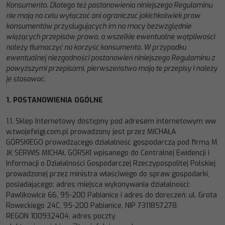
Konsumenta. Dlatego też postanowienia
niniejszego Regulaminu
nie mają na celu wyłączać ani ograniczać jakichkolwiek praw
konsumentów przysługujących im na
mocy bezwzględnie
wiążących przepisów prawa, a wszelkie ewentualne wątpliwości
należy tł
umaczyć na korzyść konsumenta.
W przypadku
ewentualnej niezgodności postanowień niniejszego Regulaminu z
powyższymi przepisami, pierwszeństwo mają te
przepisy i należy
je stosować.
1.
POSTANOWIENIA
OGÓLNE
1.1.
Sklep
Internetowy
dostępny
pod
adresem
internetowym
ww
w.
twojefelgi.com.pl
prowadzony
jest
przez
MICHAŁA
GÓRSKIEGO
prowadząc
ego
działalność
gospodarczą
pod
firmą
M
JK
SERWIS
MICHAŁ
GÓRSKI
wpisan
ego
do
Centralnej Ewidencji i
Informacji o Działalności Gospodarczej Rzeczypospolitej Polskiej
prowadzonej przez minis
tra
właściwego do spraw gospodarki,
posiadając
ego
: adres miejsca wykonywania działalności
:
Pawlikowice 66, 95
-
200
Pabianice
i
adres do doręczeń
:
ul. Grota
Roweckiego 24C, 95
-
200 Pabianice
, NIP
7311857278
,
REGON
100932404
,
adres poczty