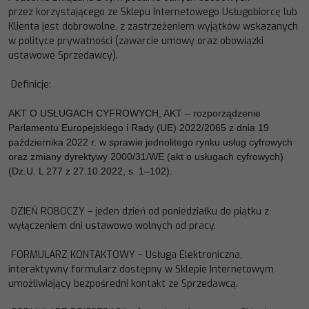
przez
korzystającego ze Sklepu Internetowego Usługobiorcę lub
Klienta jest dobrowolne, z zastrzeżeniem
wyjątków wskazanych
w polityce prywatności (zawarcie umowy oraz obowiązki
ustawowe Sprzedawcy).
Definicje:
AKT O USŁUGACH CYFROWYCH, AKT – rozporządzenie
Parlamentu Europejskiego i Rady (UE) 2022/2065 z dnia 19
października 2022 r. w sprawie jednolitego rynku usług cyfrowych
oraz zmiany dyrektywy 2000/31/WE (akt o usługach cyfrowych)
(Dz.U. L 277 z 27.10.2022, s. 1–102).
DZIEŃ ROBOCZY
–
jeden dzień od poniedziałku do piątk
u z
wyłączeniem dni ustawowo wolnych od pracy.
FORMULARZ KONTAKTOWY
–
Usługa Elektroniczna,
interaktywny formularz dostępny w Sklepie Internetowym
umożliwiający bezpośredni kontakt ze Sprzedawcą.