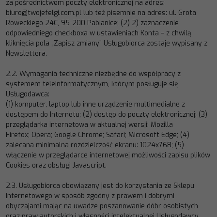
za pośrednictwem poczty elektronicznej na adres:
biuro@twojefelgi.com.pl
lub też pisemnie na adres:
ul. Grota
Roweckiego 24C, 95
-
200 Pabianice
; (2) 2) zaznaczenie
odpowiedniego checkboxa w usta
wieniach Konta
–
z chwilą
kliknięcia pola „
Zapisz zmiany
”
Usługobiorca zostaje
wypisany z
Newslettera.
2.2.
Wymagania techniczne niezbędne do współpracy z
systemem teleinformatycznym, którym posługuje się
Usługodawca:
(1) komputer, laptop lub inne
urządzenie multimedialne z
dostępem do Internetu; (2) dostęp do poczty elektronicznej; (3)
przeglądarka internetowa
w aktualnej wersji
: Mozilla
Firefox
;
Opera
;
Google Chrome
;
Safari
;
Microsoft
Edge; (4)
zalecana minimalna rozdzielczość e
kranu: 1024x768; (5)
włączenie w przeglądarce internetowej możliwości
zapisu plików
Cookies oraz obsługi Javascript.
2.3.
Usługobiorca obowiązany jest do korzystania ze Sklepu
Internetowego w sposób zgodny z prawem i dobrymi
obyczajami
mając na uwadze poszanowa
nie dóbr osobistych
oraz praw autorskich i własności intelektualnej Usługodawcy