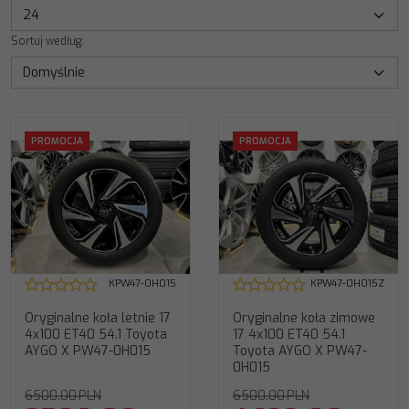
Sortuj według
:
Oryginalne koła zimowe 17
PROMOCJA
PROMOCJA
4x100 ET40 54.1 Toyota AYGO X
PW47-0H015
Kod producenta
:
PW47-
0H015-MB
Przeznaczenie
:
zimowe
Parametry felgi
:
17x5 4x100
ET40 54.1
Pochodzenie
:
Oryginalny
(OEM)
KPW47-0H015
KPW47-0H015Z
Parametry opony
:
175/65R17
87H Falken EuroWinter HS02
Oryginalne koła letnie 17
Oryginalne koła zimowe
DOT 2024/25r
4x100 ET40 54.1 Toyota
17 4x100 ET40 54.1
AYGO X PW47-0H015
Toyota AYGO X PW47-
0H015
6500.00
PLN
6500.00
PLN