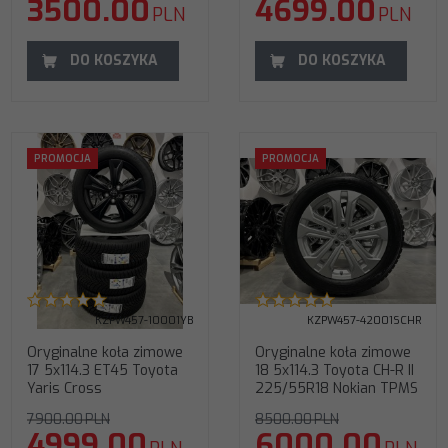
3500.00
4699.00
PLN
PLN
DO KOSZYKA
DO KOSZYKA
Oryginalne koła zimowe 18
PROMOCJA
PROMOCJA
5x114.3 Toyota CH-R II
225/55R18 Nokian TPMS
Kod producenta
:
PW457-
42001S
Przeznaczenie
:
zimowe
Parametry felgi
:
18x7 5x114.3
ET35 60.1
Pochodzenie
:
Oryginalny
(OEM)
Parametry opony
KZPW457-10001YB
:
225/60R18
KZPW457-42001SCHR
Nokian Snowproof 2 102V XL
Oryginalne koła zimowe
Oryginalne koła zimowe
DOT2025r.
17 5x114.3 ET45 Toyota
Rozstaw śrub
:
5x114.3
18 5x114.3 Toyota CH-R II
Yaris Cross
225/55R18 Nokian TPMS
7900.00
PLN
8500.00
PLN
4999.00
6000.00