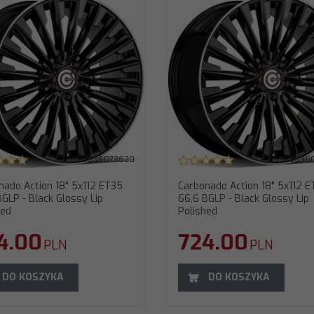
arbonado Action 18" 5x112 ET45 66,6 BGLP
Carbonado Action 19" 5x112 E
 Black Glossy Lip Polished
BGLP - Black Glossy Lip Polishe
rednica
:
18"
Średnica
:
19"
ozstaw śrub
:
5x112
Rozstaw śrub
:
5x112
T (odsadzenie)
:
45
ET (odsadzenie)
:
35
twór centralny
:
66,6
Otwór centralny
:
66,6
odel
:
Action
Model
:
Action
zerokość
:
8"
Szerokość
:
8"
aga felgi
:
11,90 KG
Waga felgi
:
12,50 KG
5903636073620
5903636
nado Action 18" 5x112 ET35
Carbonado Action 18" 5x112 E
BGLP - Black Glossy Lip
66,6 BGLP - Black Glossy Lip
hed
Polished
4.00
724.00
PLN
PLN
DO KOSZYKA
DO KOSZYKA