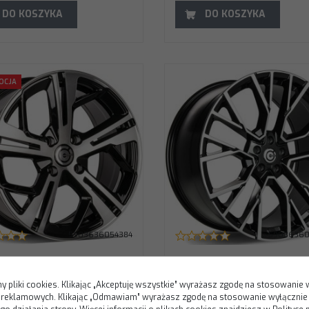
DO KOSZYKA
DO KOSZYKA
arbonado Anomaly 20" 5x112 ET30 66,5
Carbonado Anomaly 20" 5x112
OCJA
FP - Black Front Polished
BG - Black Glossy
rednica
:
20"
Średnica
:
20"
ozstaw śrub
:
5x112
Rozstaw śrub
:
5x112
T (odsadzenie)
:
30
ET (odsadzenie)
:
30
twór centralny
:
66,5
Otwór centralny
:
66,5
odel
:
Anomaly
Model
:
Anomaly
zerokość
:
9"
Szerokość
:
9"
od producenta
:
Kod producenta
:
NOMALY209511230666BFP
ANOMALY209511235666BG
aga felgi
:
16,6 KG
Waga felgi
:
16,5 KG
5903636054384
5903636
nado Angers 16" 4x108 ET20
Carbonado Anomaly 20" 5x11
FP - Black Front Polished
ET30 66,5 BFP - Black Front
Polished
y pliki cookies. Klikając „Akceptuję wszystkie” wyrażasz zgodę na stosowanie 
i reklamowych. Klikając „Odmawiam” wyrażasz zgodę na stosowanie wyłącznie
0
PLN