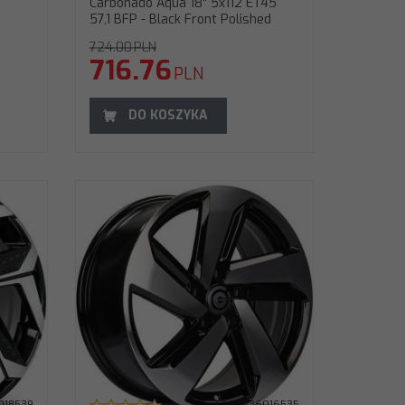
Carbonado Aqua 18" 5x112 ET45
57,1 BFP - Black Front Polished
724.00
PLN
716.76
PLN
DO KOSZYKA
 57,1 BFP -
11242571BFP
018539
5903636016535