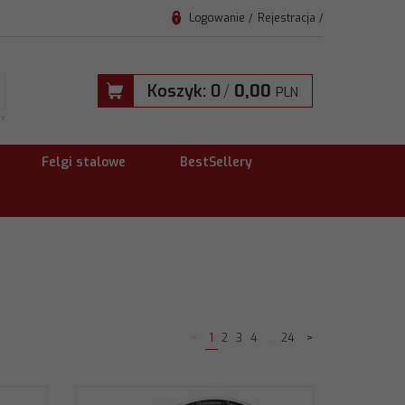
Logowanie
Rejestracja
Koszyk:
0
/
0,00
PLN
TY
Felgi stalowe
BestSellery
<
1
2
3
4
...
24
>