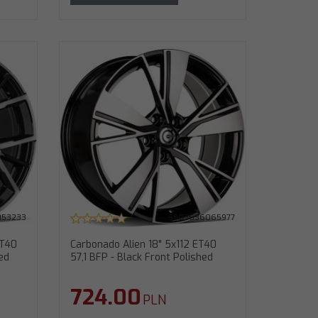
 57,1 BFP -
053233
5903636065977
ET40
Carbonado Alien 18" 5x112 ET40
ed
57,1 BFP - Black Front Polished
724.00
PLN