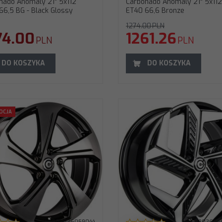
nado Anomaly 21" 5x112
Carbonado Anomaly 21" 5x112
66,5 BG - Black Glossy
ET40 66,6 Bronze
1274.00
PLN
74.00
1261.26
PLN
PLN
DO KOSZYKA
DO KOSZYKA
arbonado Arctic 18" 5x114.3 ET50 73,1 BFP -
Carbonado Arrow 17" 5x112 ET42
OCJA
lack Front Polished
Black Front Polished
rednica
:
18"
Średnica
:
17"
ozstaw śrub
:
5x114.3
Rozstaw śrub
:
5x112
T (odsadzenie)
:
50
ET (odsadzenie)
:
42
twór centralny
:
73,1
Otwór centralny
:
57,1
odel
:
Arctic
Model
:
Arrow
zerokość
:
7"
Szerokość
:
7,5"
od producenta
:
Kod producenta
:
ARROW17755
RCTIC18705114350731BFP
Waga felgi
:
10,90 KG
aga felgi
:
13,00 KG
5903636059044
5903636