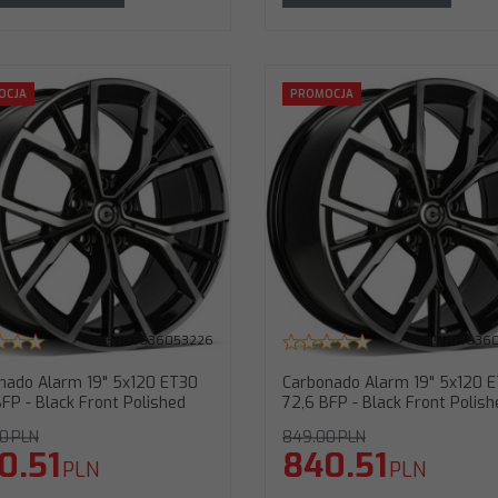
arbonado Alarm 19" 5x120 ET40 72,6 BFP -
Carbonado Alien 18" 5x112 ET40
OCJA
PROMOCJA
lack Front Polished
Black Front Polished
rednica
:
19"
Średnica
:
18"
ozstaw śrub
:
5x120
Rozstaw śrub
:
5x112
T (odsadzenie)
:
40
ET (odsadzenie)
:
40
twór centralny
:
72,6
Otwór centralny
:
57,1
odel
:
Alarm
Model
:
Alien
zerokość
:
9"
Szerokość
:
8"
od producenta
:
ALARM199405120726BFP
Waga felgi
:
10,3 KG
aga felgi
:
12,3 KG
5903636053226
5903636
nado Alarm 19" 5x120 ET30
Carbonado Alarm 19" 5x120 
BFP - Black Front Polished
72,6 BFP - Black Front Polish
0
PLN
849.00
PLN
0.51
840.51
PLN
PLN