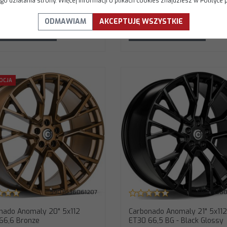
9.26
1074.00
o działania strony. Więcej informacji o plikach cookies znajdziesz w Polityce 
PLN
PLN
ODMAWIAM
AKCEPTUJĘ WSZYSTKIE
DO KOSZYKA
DO KOSZYKA
arbonado Anomaly 21" 5x112 ET30 66,5
Carbonado Anomaly 21" 5x112
OCJA
G - Black Glossy
Bronze - Bronze
rednica
:
21"
Średnica
:
21"
ozstaw śrub
:
5x112
Rozstaw śrub
:
5x112
T (odsadzenie)
:
30
ET (odsadzenie)
:
30
twór centralny
:
66,5
Otwór centralny
:
66,6
odel
:
Anomaly
Model
:
Anomaly
zerokość
:
9,5"
Szerokość
:
9,5"
od producenta
:
Kod producenta
:
NOMALY2195511230666BG
ANOMALY2195511230666Bro
aga felgi
:
18,8 KG
Waga felgi
:
16,4 KG
5903636061207
5903636
nado Anomaly 20" 5x112
Carbonado Anomaly 21" 5x112
66,6 Bronze
ET30 66,5 BG - Black Glossy