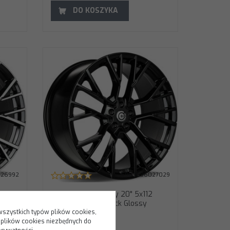
DO KOSZYKA
 ET30 66,5
026992
5903636027029
2
Carbonado Anomaly 20" 5x112
ET30 66,5 BG - Black Glossy
wszystkich typów plików cookies,
 plików cookies niezbędnych do