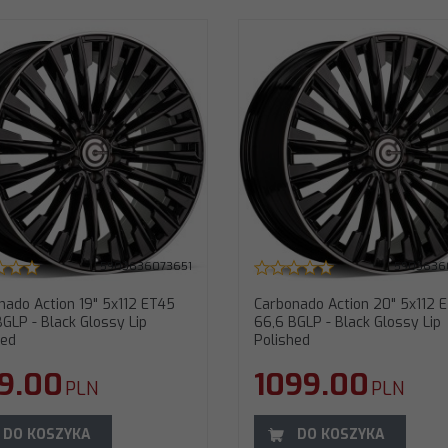
arbonado Action 20" 5x112 ET30 66,6
Carbonado Action 20" 5x112 E
GLP - Black Glossy Lip Polished
BGLP - Black Glossy Lip Polishe
rednica
:
20"
Średnica
:
20"
ozstaw śrub
:
5x112
Rozstaw śrub
:
5x112
T (odsadzenie)
:
30
ET (odsadzenie)
:
40
twór centralny
:
66,6
Otwór centralny
:
66,6
odel
:
Action
Model
:
Action
zerokość
:
8,5"
Szerokość
:
9,5"
aga felgi
:
12,7 KG
Waga felgi
:
13,32 KG
5903636073651
5903636
nado Action 19" 5x112 ET45
Carbonado Action 20" 5x112 
BGLP - Black Glossy Lip
66,6 BGLP - Black Glossy Lip
hed
Polished
9.00
1099.00
PLN
PLN
DO KOSZYKA
DO KOSZYKA