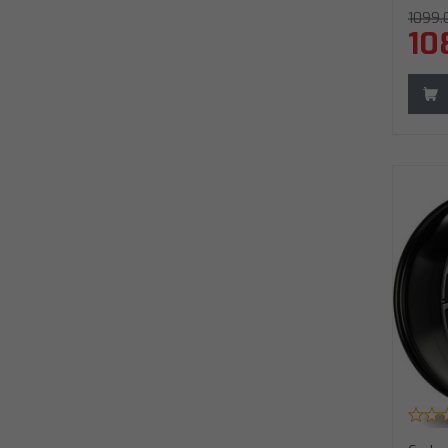
1099.
10
Carbonado Anomaly 21" 5x112 ET40 66,5
C
BG - Black Glossy
B
Średnica
:
21"
Ś
Rozstaw śrub
:
5x112
R
ET (odsadzenie)
:
40
E
Otwór centralny
:
66,5
O
Model
:
Anomaly
M
Szerokość
:
10,5"
S
Kod producenta
:
K
ANOMALY21105511240666BG
A
Waga felgi
:
18,8 KG
W