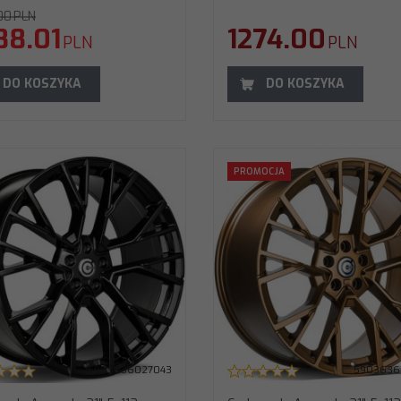
00
PLN
88.01
1274.00
PLN
PLN
DO KOSZYKA
DO KOSZYKA
arbonado Anomaly 21" 5x112 ET40 66,6
Carbonado Aqua 18" 5x112 ET45 
PROMOCJA
ronze - Bronze
Black Front Polished
rednica
:
21"
Średnica
:
18"
ozstaw śrub
:
5x112
Rozstaw śrub
:
5x112
T (odsadzenie)
:
40
ET (odsadzenie)
:
45
twór centralny
:
66,6
Otwór centralny
:
57,1
odel
:
Anomaly
Model
:
Aqua
zerokość
:
10,5"
Szerokość
:
8"
od producenta
:
Kod producenta
:
AQUA188051
NOMALY21105511240666Bronze
Waga felgi
:
10,1 KG
aga felgi
:
16,00 KG
5903636027043
5903636