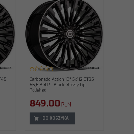
T35 66,6
d
073637
5903636073644
T45
Carbonado Action 19" 5x112 ET35
66,6 BGLP - Black Glossy Lip
Polished
849.00
PLN
DO KOSZYKA