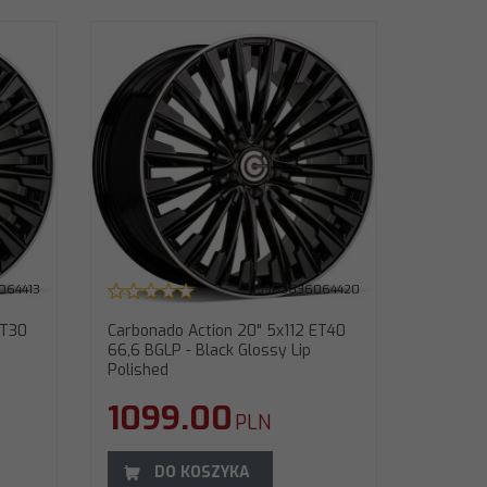
T40 66,6
d
064413
5903636064420
ET30
Carbonado Action 20" 5x112 ET40
66,6 BGLP - Black Glossy Lip
Polished
1099.00
PLN
DO KOSZYKA