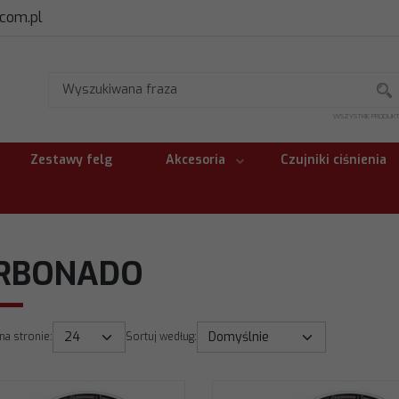
.com.pl
WSZYSTKIE PRODUK
Zestawy felg
Akcesoria
Czujniki ciśnienia
RBONADO
na stronie
:
Sortuj według
: