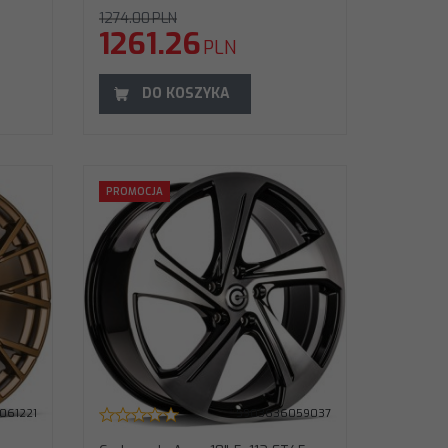
1274.00
PLN
1261.26
PLN
DO KOSZYKA
57,1 BFP -
PROMOCJA
1245571BFP
061221
5903636059037