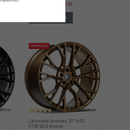
1074.00
prywatności.
PLN
DO KOSZYKA
 ET30 66,6
PROMOCJA
nze
027036
5903636061214
Carbonado Anomaly 21" 5x112
ET30 66,6 Bronze