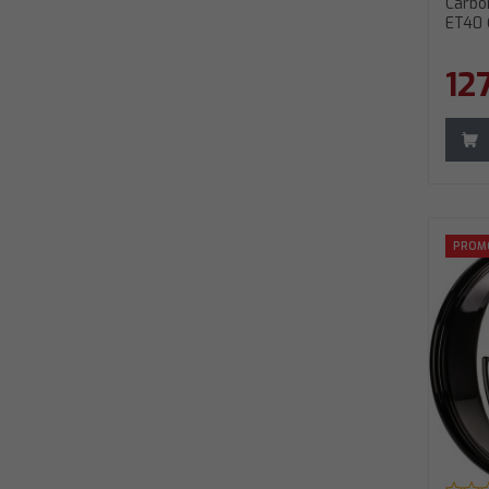
Carbo
ET40 
12
Carbonado Aqua 19" 5x112 ET45 57,1 BFP -
C
PROM
Black Front Polished
B
Średnica
:
19"
Ś
Rozstaw śrub
:
5x112
R
ET (odsadzenie)
:
45
E
Otwór centralny
:
57,1
O
Model
:
Aqua
M
Szerokość
:
8"
S
Kod producenta
:
AQUA1980511245571BFP
K
Waga felgi
:
10,8 KG
A
W