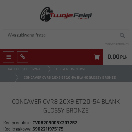
WSZYSTKIE PRODUKTY
0,00
PLN
Menu
Panel
KATEGORIA GŁÓWNA
FELGI ALUMINIOWE
CONCAVER CVR8 20X9 ET20-54 BLANK GLOSSY BRONZE
CONCAVER CVR8 20X9 ET20-54 BLANK
GLOSSY BRONZE
Kod produktu
:
CVR82090P5X2072BZ
Kod kreskowy
:
5902211975175