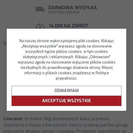
Na naszej stronie wykorzystujemy pliki cookies. Klikając
Udostępnij
:
F
T
W
C
P
„Akceptuję wszystkie” wyrażasz zgodę na stosowanie
a
w
y
o
o
wszystkich typów plików cookies, w tym cookies
c
i
k
p
d
ZAPYTAJ O PRODUKT
statystycznych i reklamowych. Klikając „Odmawiam”
e
t
o
y
z
PORÓWNAJ
b
t
p
L
i
wyrażasz zgodę na stosowanie wyłącznie plików cookies
o
e
i
e
niezbędnych do prawidłowego działania strony. Więcej
DODAJ DO PRZECHOWALNI
o
r
n
l
informacji o plikach cookies znajdziesz w Polityce
k
k
s
prywatności.
i
ę
ODMAWIAM
OPIS
BEZPIECZEŃSTWO
AKCEPTUJĘ WSZYSTKIE
PRODUKTU
Concaver
to marka felg aluminiowych klasy premium,
stworzona z myślą o kierowcach, którzy oczekują perfekcyjnego
połączenia designu, jakości i osiągów. Producent specjalizuje się