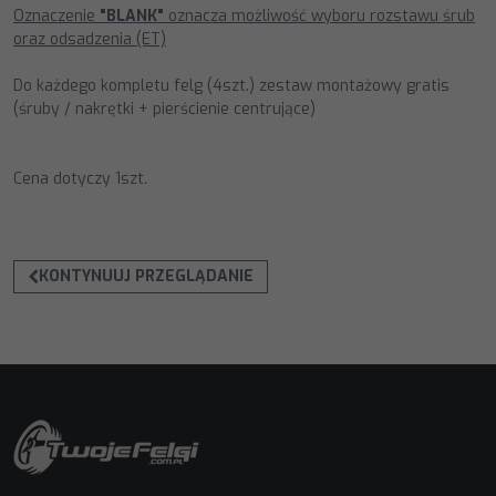
Oznaczenie
"BLANK"
oznacza możliwość wyboru rozstawu śrub
oraz odsadzenia (ET)
Do każdego kompletu felg (4szt.) zestaw montażowy gratis
(śruby / nakrętki + pierścienie centrujące)
Cena dotyczy 1szt.
KONTYNUUJ PRZEGLĄDANIE