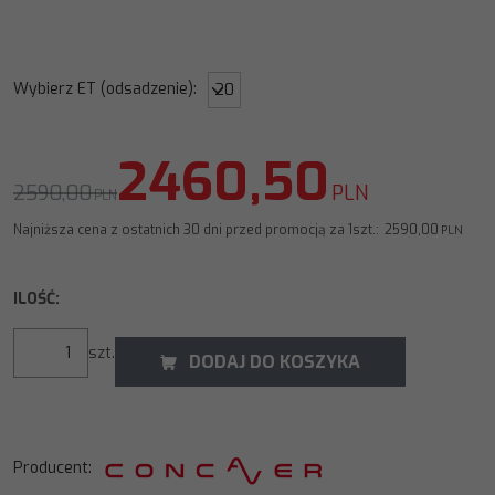
Wybierz ET (odsadzenie)
:
2460,50
2590,00
PLN
PLN
Najniższa cena z ostatnich 30 dni przed promocją za 1szt.:
2590,00
PLN
ILOŚĆ
:
szt.
DODAJ DO KOSZYKA
Producent
: