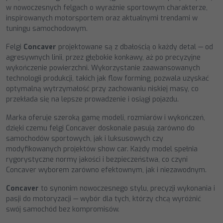
w nowoczesnych felgach o wyraźnie sportowym charakterze,
inspirowanych motorsportem oraz aktualnymi trendami w
tuningu samochodowym.
Felgi
Concaver
projektowane są z dbałością o każdy detal — od
agresywnych linii, przez głębokie konkawy, aż po precyzyjne
wykończenie powierzchni. Wykorzystanie zaawansowanych
technologii produkcji, takich jak flow forming, pozwala uzyskać
optymalną wytrzymałość przy zachowaniu niskiej masy, co
przekłada się na lepsze prowadzenie i osiągi pojazdu.
Marka oferuje szeroką gamę modeli, rozmiarów i wykończeń,
dzięki czemu felgi Concaver doskonale pasują zarówno do
samochodów sportowych, jak i luksusowych czy
modyfikowanych projektów show car. Każdy model spełnia
rygorystyczne normy jakości i bezpieczeństwa, co czyni
Concaver wyborem zarówno efektownym, jak i niezawodnym.
Concaver
to synonim nowoczesnego stylu, precyzji wykonania i
pasji do motoryzacji — wybór dla tych, którzy chcą wyróżnić
swój samochód bez kompromisów.