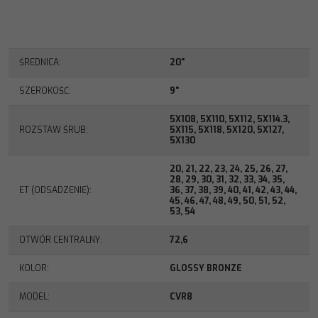
ŚREDNICA
:
20"
SZEROKOŚĆ
:
9"
5X108
,
5X110
,
5X112
,
5X114.3
,
ROZSTAW ŚRUB
:
5X115
,
5X118
,
5X120
,
5X127
,
5X130
20
,
21
,
22
,
23
,
24
,
25
,
26
,
27
,
28
,
29
,
30
,
31
,
32
,
33
,
34
,
35
,
ET (ODSADZENIE)
:
36
,
37
,
38
,
39
,
40
,
41
,
42
,
43
,
44
,
45
,
46
,
47
,
48
,
49
,
50
,
51
,
52
,
53
,
54
OTWÓR CENTRALNY
:
72,6
KOLOR
:
GLOSSY BRONZE
MODEL
:
CVR8