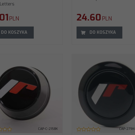
 Letters
.01
24.60
PLN
PLN
DO KOSZYKA
DO KOSZYKA
CAP-C-215BK
CAP-279K