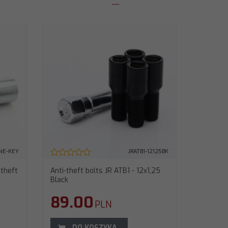
INE-KEY
JRATB1-12125BK
-theft
Anti-theft bolts JR ATB1 - 12x1,25
Black
89.00
PLN
DO KOSZYKA