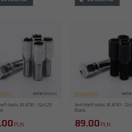
JRATB1-12125CH
JRATB1
heft bolts JR ATB1 - 12x1,25
Anti-theft bolts JR ATB1 - 12x
me
Black.
.00
89.00
PLN
PLN