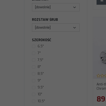
ROZSTAW ŚRUB
SZEROKOŚĆ
6,5"
7"
7,5"
8"
8,5"
9"
Anti-t
9,5"
Chro
10"
89
10,5"