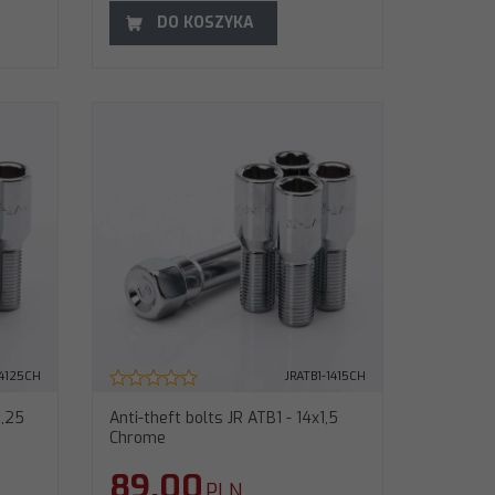
DO KOSZYKA
14125CH
JRATB1-1415CH
1,25
Anti-theft bolts JR ATB1 - 14x1,5
Chrome
89.00
PLN