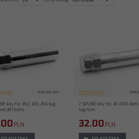
na stronie
:
Sortuj według
:
6SPLINE-KEY
7SPL
NE key for JN2, JN3, JN4 lug
7 SPLINE key for JR ATN1 Anti
nd JB1 bolts
lug nuts
.00
32.00
PLN
PLN
DO KOSZYKA
DO KOSZYKA