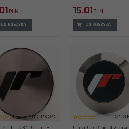
.01
15.01
PLN
PLN
DO KOSZYKA
DO KOSZYKA
STICKER-C087C
CAP-1031
ticker for C087 - Chrome +
Center Cap JR1 and JR2 Chro