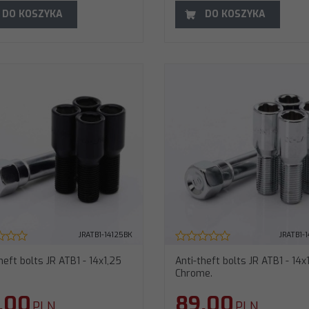
DO KOSZYKA
DO KOSZYKA
JRATB1-14125BK
JRATB1-
heft bolts JR ATB1 - 14x1,25
Anti-theft bolts JR ATB1 - 14x
Chrome.
.00
89.00
PLN
PLN