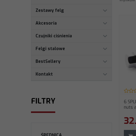
Wyników 
Zestawy felg
Akcesoria
Czujniki ciśnienia
Felgi stalowe
BestSellery
Kontakt
FILTRY
6 SPLI
nuts a
32
ŚREDNICA