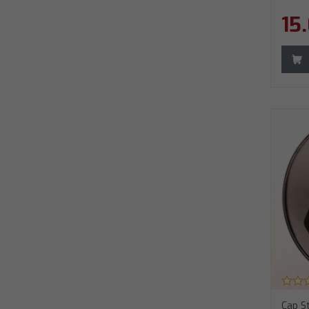
38
15
39
40
41
42
43
44
45
46
47
48
49
50
51
52
Cap S
53