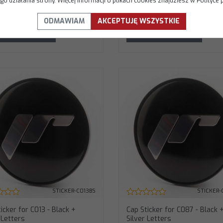
o działania strony. Więcej informacji o plikach cookies znajdziesz w Polityce 
.00
89.00
PLN
PLN
ODMAWIAM
AKCEPTUJĘ WSZYSTKIE
DO KOSZYKA
DO KOSZYKA
STICKER-C013BS
STICKER-
icker for C013 - Black +
Cap Sticker for C087 - Black 
 Letters
Silver Letters