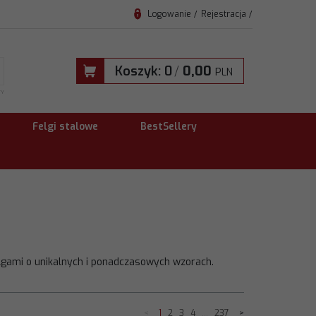
Logowanie
Rejestracja
Koszyk:
0
/
0,00
PLN
TY
Felgi stalowe
BestSellery
elgami o unikalnych i ponadczasowych wzorach.
<
1
2
3
4
...
237
>