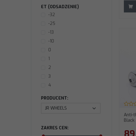
11"
ET (ODSADZENIE)
11,5"
-32
12"
-25
8,5";9,5"
-13
9";10"
-10
8";9"
0
9,5";10,5"
1
9,5";8,5"
2
8";9,5"
3
4
5
PRODUCENT
:
6
7
Anti-t
Black
8
ZAKRES CEN
:
9
89