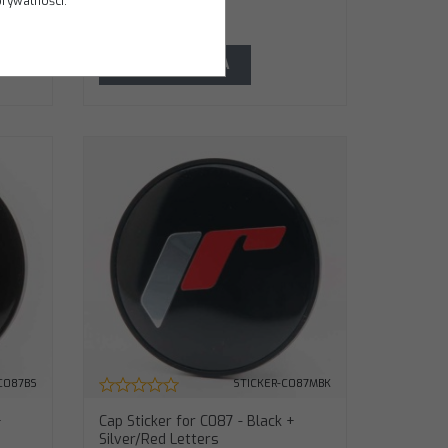
prywatności.
89.00
PLN
DO KOSZYKA
C087BS
STICKER-C087MBK
+
Cap Sticker for C087 - Black +
Silver/Red Letters