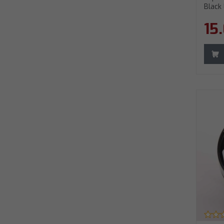
Black
54
15
55
56
57
58
59
60
61
62
63
64
35
40