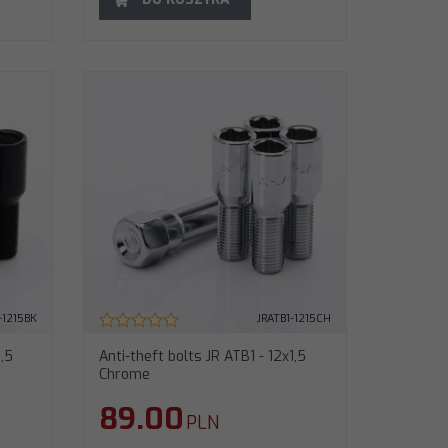
-1215BK
JRATB1-1215CH
1,5
Anti-theft bolts JR ATB1 - 12x1,5
Chrome
89.00
PLN