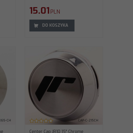
15.01
PLN
DO KOSZYKA
K65-CH
CAP-C-215CH
me
Center Cap JR10 15" Chrome