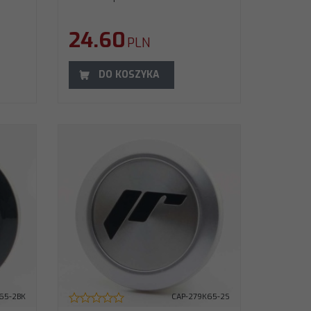
24.60
PLN
DO KOSZYKA
65-2BK
CAP-279K65-2S