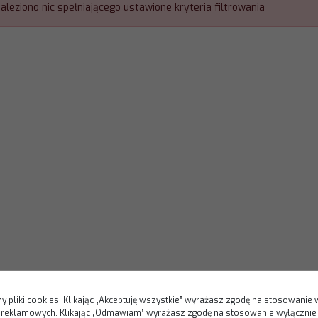
naleziono nic spełniającego ustawione kryteria filtrowania
y pliki cookies. Klikając „Akceptuję wszystkie” wyrażasz zgodę na stosowanie 
i reklamowych. Klikając „Odmawiam” wyrażasz zgodę na stosowanie wyłącznie