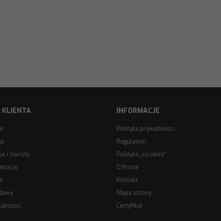
 KLIENTA
INFORMACJE
ie
Polityka prywatności
ja
Regulamin
e i zwroty
Polityka „cookies”
amację
O firmie
a
Kontakt
stawy
Mapa strony
atności
Certyfikat