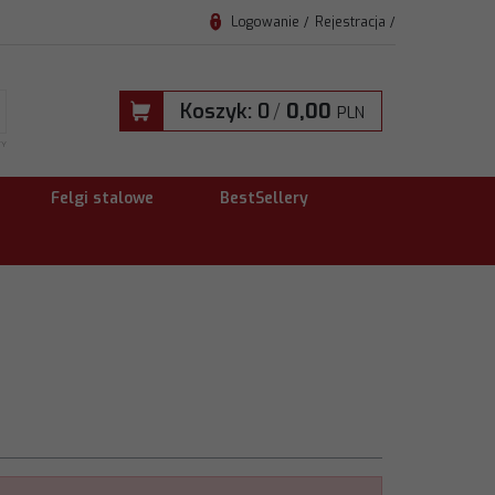
Logowanie
Rejestracja
Koszyk:
0
/
0,00
PLN
TY
Felgi stalowe
BestSellery