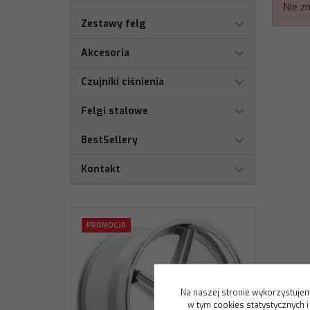
Nie z
Zestawy felg
Akcesoria
Czujniki ciśnienia
Felgi stalowe
BestSellery
Kontakt
PROMOCJA
Na naszej stronie wykorzystujem
w tym cookies statystycznych 