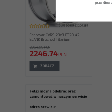
prawidłoweg
CVR92080P5X2072BT
Concaver CVR9 20x8 ET20-42
BLANK Brushed Titanium
2364.99
PLN
2246.74
PLN
ZOBACZ
Felgi można odebrać oraz
zamontować w naszym serwisie
adres serwisu: