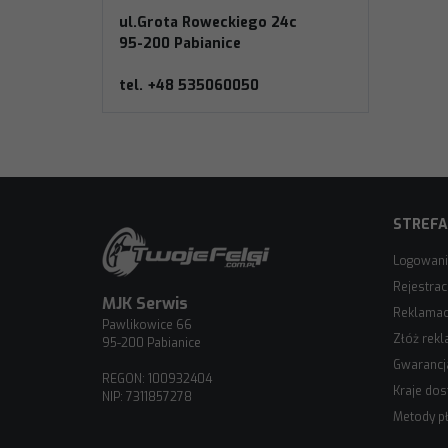
ul.Grota Roweckiego 24c
95-200 Pabianice
tel. +48 535060050
STREFA
Logowan
Rejestrac
MJK Serwis
Reklamacj
Pawlikowice 66
Złóż rekl
95-200 Pabianice
Gwarancj
REGON: 100932404
Kraje do
NIP: 7311857278
Metody pł