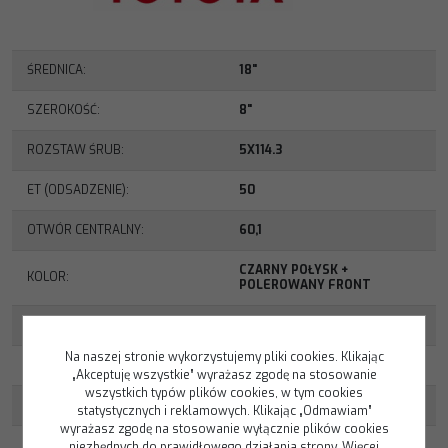
ŚREDNICA
:
18"
SZEROKOŚĆ
:
8"
ROZSTAW ŚRUB
:
5X114.3
ET (ODSADZENIE)
:
50
OTWÓR CENTRALNY
:
60,1
CZARNY POŁYSK +
KOLOR
:
POLEROWANY FRONT
MODEL
:
PW457-33002-MB
Na naszej stronie wykorzystujemy pliki cookies. Klikając
POCHODZENIE
:
ORYGINALNY (OEM)
„Akceptuję wszystkie” wyrażasz zgodę na stosowanie
wszystkich typów plików cookies, w tym cookies
STAN
:
NOWY
statystycznych i reklamowych. Klikając „Odmawiam”
wyrażasz zgodę na stosowanie wyłącznie plików cookies
niezbędnych do prawidłowego działania strony. Więcej