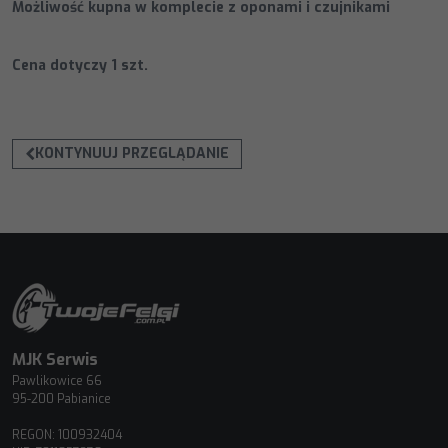
Możliwość kupna w komplecie z oponami i czujnikami
Cena dotyczy 1 szt.
KONTYNUUJ PRZEGLĄDANIE
MJK Serwis
Pawlikowice 66
95-200 Pabianice
REGON: 100932404