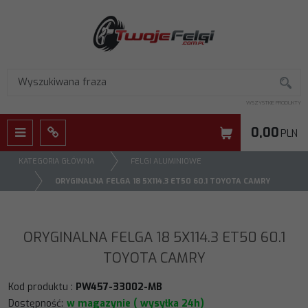
WSZYSTKIE PRODUKTY
0,00
PLN
Menu
Panel
KATEGORIA GŁÓWNA
FELGI ALUMINIOWE
ORYGINALNA FELGA 18 5X114.3 ET50 60.1 TOYOTA CAMRY
ORYGINALNA FELGA 18 5X114.3 ET50 60.1
TOYOTA CAMRY
Kod produktu
:
PW457-33002-MB
Dostępność
:
w magazynie ( wysyłka 24h)