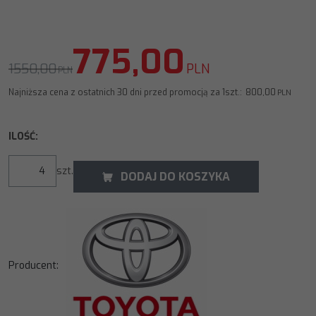
775,00
1550,00
PLN
PLN
Najniższa cena z ostatnich 30 dni przed promocją za 1szt.:
800,00
PLN
ILOŚĆ
:
szt.
DODAJ DO KOSZYKA
Producent
: