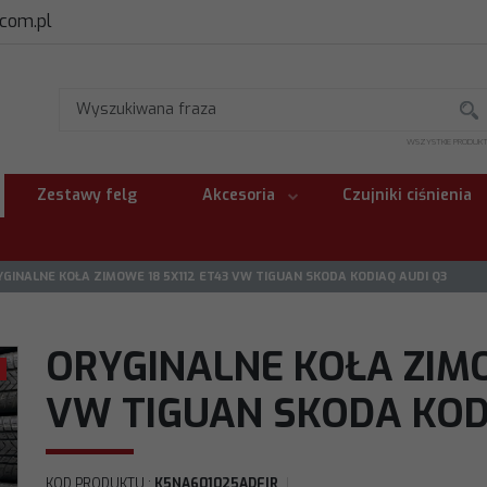
.com.pl
WSZYSTKIE PRODUK
Zestawy felg
Akcesoria
Czujniki ciśnienia
YGINALNE KOŁA ZIMOWE 18 5X112 ET43 VW TIGUAN SKODA KODIAQ AUDI Q3
ORYGINALNE KOŁA ZIMO
VW TIGUAN SKODA KOD
>
KOD PRODUKTU
:
K5NA601025ADFIR