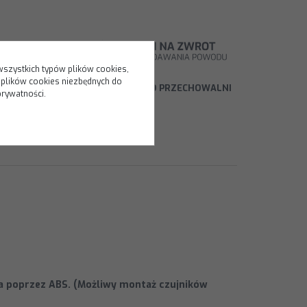
wszystkich typów plików cookies,
 plików cookies niezbędnych do
 PRODUKT
PORÓWNAJ
DODAJ DO PRZECHOWALNI
prywatności.
a poprzez ABS. (Możliwy montaż czujników