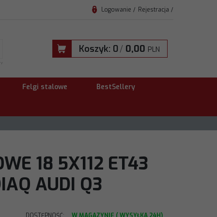
Logowanie
Rejestracja
Koszyk:
0
/
0,00
PLN
TY
Felgi stalowe
BestSellery
WE 18 5X112 ET43
IAQ AUDI Q3
DOSTĘPNOŚĆ
:
W MAGAZYNIE ( WYSYŁKA 24H)