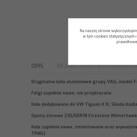
Na naszej stronie wykorzystujem
w tym cookies statystycznych 
prawidłoweg
OPIS
BEZPIECZEŃSTWO PRODUKTU
Oryginalne koła aluminiowe grupy VAG, model
F
Felgi zupełnie nowe, nie przykręcane
Koła dedykowane do VW Tiguan II III, Skoda Kodi
Opony zimowe 235/55R18 Firestone Winterhawk 
Koła zupełnie nowe, zmontowane oraz wyważone
TPMS)