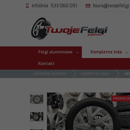
infolinia 533 060 051
biuro@twojefelgi
Felgi aluminiowe
Kompletne koła
Kontakt
KATEGORIA GŁÓWNA
KOMPLETNE KOŁA
OR
PROMOCJA
<