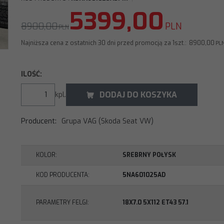
5399,00
8900,00
PLN
PLN
Najniższa cena z ostatnich 30 dni przed promocją za 1szt.:
8900,00
PL
ILOŚĆ
:
DODAJ DO KOSZYKA
kpl.
Producent
:
Grupa VAG (Skoda Seat VW)
KOLOR
:
SREBRNY POŁYSK
KOD PRODUCENTA
:
5NA601025AD
PARAMETRY FELGI
:
18X7.0 5X112 ET43 57.1