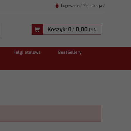
Logowanie
Rejestracja
Koszyk:
0
/
0,00
PLN
TY
Felgi stalowe
BestSellery