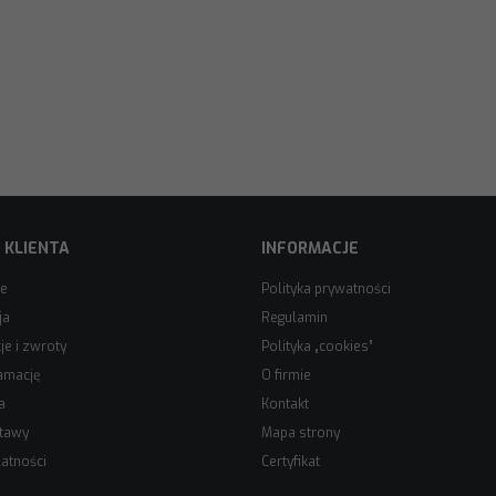
 KLIENTA
INFORMACJE
ie
Polityka prywatności
ja
Regulamin
e i zwroty
Polityka „cookies”
amację
O firmie
a
Kontakt
stawy
Mapa strony
atności
Certyfikat