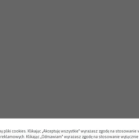
y pliki cookies. Klikając „Akceptuję wszystkie” wyrażasz zgodę na stosowanie 
i reklamowych. Klikając „Odmawiam” wyrażasz zgodę na stosowanie wyłącznie