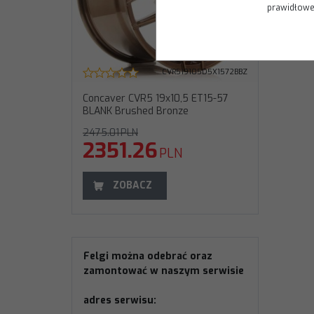
prawidłoweg
CVR519105D5X1572BBZ
Concaver CVR5 19x10,5 ET15-57
BLANK Brushed Bronze
2475.01
PLN
2351.26
PLN
ZOBACZ
Felgi można odebrać oraz
zamontować w naszym serwisie
adres serwisu: