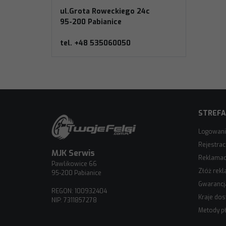
ul.Grota Roweckiego 24c
95-200 Pabianice
tel. +48 535060050
STREFA
Logowan
Rejestrac
MJK Serwis
Reklamacj
Pawlikowice 66
Złóż rekl
95-200 Pabianice
Gwarancj
REGON: 100932404
Kraje do
NIP: 7311857278
Metody pł