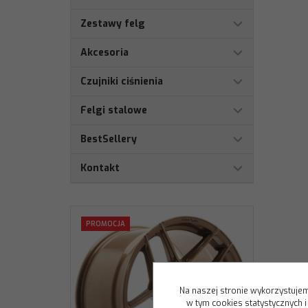
Zestawy felg
Akcesoria
Czujniki ciśnienia
Felgi stalowe
BestSellery
Kontakt
PROMOCJA
Na naszej stronie wykorzystujem
w tym cookies statystycznych 