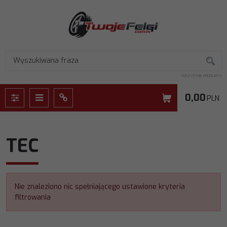
WSZYSTKIE PRODUKTY
0,00
PLN
Panel
Menu
Panel
TEC
Nie znaleziono nic spełniającego ustawione kryteria
filtrowania