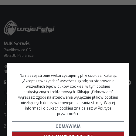
MJK Serwis
Pawlikowice 66
95-200 Pabianice
REGON: 100932404
NIP: 7311857278
Na naszej stronie wykorzystujemy pliki cookies. Klikając
„Akceptuję wszystkie” wyrażasz zgodę na stosowanie
STREFA KLIENTA
wszystkich typów plików cookies, w tym cookies
statystycznych i reklamowych. Klikając „Odmawiam”
Logowanie
wyrażasz zgodę na stosowanie wyłącznie plików cookies
niezbędnych do prawidłowego działania strony. Więcej
Rejestracja
informacji o plikach cookies znajdziesz w Polityce
prywatności.
Reklamacje i zwroty
Złóż reklamację
ODMAWIAM