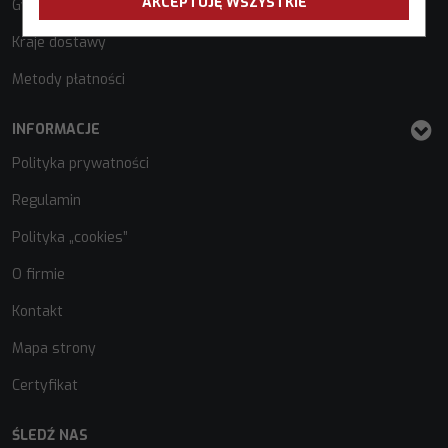
AKCEPTUJĘ WSZYSTKIE
Gwarancja
Kraje dostawy
Metody płatności
INFORMACJE
Polityka prywatności
Regulamin
Polityka „cookies”
O firmie
Kontakt
Mapa strony
Certyfikat
ŚLEDŹ NAS