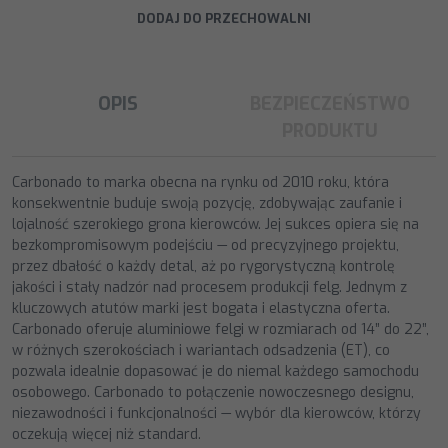
o
e
i
e
DODAJ DO PRZECHOWALNI
o
r
n
l
k
k
s
i
ę
OPIS
BEZPIECZEŃSTWO
PRODUKTU
Carbonado to marka obecna na rynku od 2010 roku, która
konsekwentnie buduje swoją pozycję, zdobywając zaufanie i
lojalność szerokiego grona kierowców. Jej sukces opiera się na
bezkompromisowym podejściu — od precyzyjnego projektu,
przez dbałość o każdy detal, aż po rygorystyczną kontrolę
jakości i stały nadzór nad procesem produkcji felg. Jednym z
kluczowych atutów marki jest bogata i elastyczna oferta.
Carbonado oferuje aluminiowe felgi w rozmiarach od 14” do 22”,
w różnych szerokościach i wariantach odsadzenia (ET), co
pozwala idealnie dopasować je do niemal każdego samochodu
osobowego. Carbonado to połączenie nowoczesnego designu,
niezawodności i funkcjonalności — wybór dla kierowców, którzy
oczekują więcej niż standard.