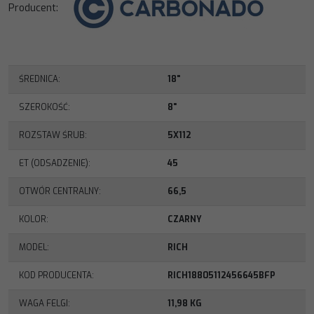
Producent
:
ŚREDNICA
:
18"
SZEROKOŚĆ
:
8"
ROZSTAW ŚRUB
:
5X112
ET (ODSADZENIE)
:
45
OTWÓR CENTRALNY
:
66,5
KOLOR
:
CZARNY
MODEL
:
RICH
KOD PRODUCENTA
:
RICH18805112456645BFP
WAGA FELGI
:
11,98 KG