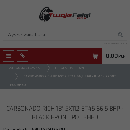
WSZYSTKIE PRODUKTY
0,00
PLN
Menu
Panel
KATEGORIA GŁÓWNA
FELGI ALUMINIOWE
CARBONADO RICH 18" 5X112 ET45 66,5 BFP - BLACK FRONT
POLISHED
CARBONADO RICH 18" 5X112 ET45 66,5 BFP -
BLACK FRONT POLISHED
Kod produktu
:
5903636025391