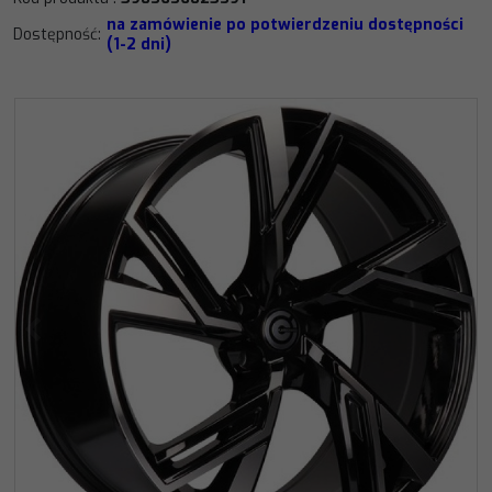
na zamówienie po potwierdzeniu dostępności
Dostępność
:
(1-2 dni)
<
>