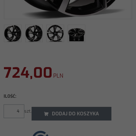
724,00
PLN
ILOŚĆ
:
szt.
DODAJ DO KOSZYKA