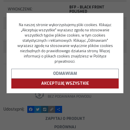
BFP - BLACK FRONT
WYKOŃCZENIE
:
POLISHED
NOŚNOŚĆ FELGI W KG
:
690 KG
Na naszej stronie wykorzystujemy pliki cookies. Klikając
„Akceptuję wszystkie” wyrażasz zgodę na stosowanie
OKRES GWARANCJI
:
36 MIESIĘCY
wszystkich typów plików cookies, w tym cookies
statystycznych i reklamowych. Klikając „Odmawiam”
wyrażasz zgodę na stosowanie wyłącznie plików cookies
POWŁOKA
:
POLEROWANE
niezbędnych do prawidłowego działania strony. Więcej
informacji o plikach cookies znajdziesz w Polityce
GNIAZDO MOCOWANIA
:
KULA
prywatności.
ODMAWIAM
AKCEPTUJĘ WSZYSTKIE
Udostępnij
:
F
T
W
C
P
a
w
y
o
o
c
i
k
p
d
ZAPYTAJ O PRODUKT
e
t
o
y
z
PORÓWNAJ
b
t
p
L
i