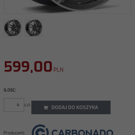
599,00
PLN
ILOŚĆ
:
szt.
DODAJ DO KOSZYKA
Producent
: