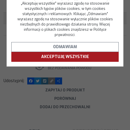
AFP - ANTHRACITE FRONT
„Akceptuję wszystkie” wyrażasz zgodę na stosowanie
WYKOŃCZENIE
:
POLISHED
wszystkich typów plików cookies, w tym cookies
statystycznych i reklamowych. Klikając „Odmawiam”
NOŚNOŚĆ FELGI W KG
:
690 KG
wyrażasz zgodę na stosowanie wyłącznie plików cookies
niezbędnych do prawidłowego działania strony. Więcej
informacji o plikach cookies znajdziesz w Polityce
GNIAZDO MOCOWANIA
:
KULA
prywatności.
ODMAWIAM
AKCEPTUJĘ WSZYSTKIE
Udostępnij
:
F
T
W
C
P
a
w
y
o
o
c
i
k
p
d
ZAPYTAJ O PRODUKT
e
t
o
y
z
PORÓWNAJ
b
t
p
L
i
o
e
i
e
DODAJ DO PRZECHOWALNI
o
r
n
l
k
k
s
i
ę