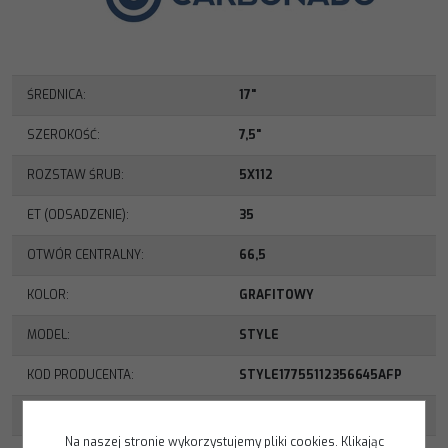
ŚREDNICA
:
17"
SZEROKOŚĆ
:
7,5"
ROZSTAW ŚRUB
:
5X112
ET (ODSADZENIE)
:
35
OTWÓR CENTRALNY
:
66,5
KOLOR
:
GRAFITOWY
MODEL
:
STYLE
KOD PRODUCENTA
:
STYLE17755112356645AFP
WAGA FELGI
:
9,87 KG
Na naszej stronie wykorzystujemy pliki cookies. Klikając