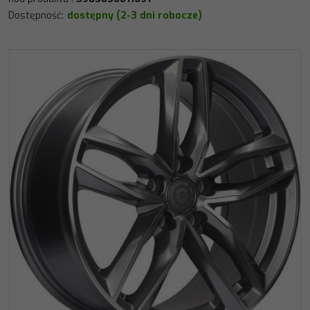
Dostępność
:
dostępny (2-3 dni robocze)
<
>