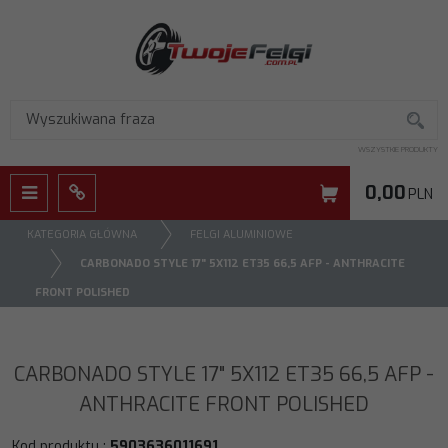
WSZYSTKIE PRODUKTY
0,00
PLN
Menu
Panel
KATEGORIA GŁÓWNA
FELGI ALUMINIOWE
CARBONADO STYLE 17" 5X112 ET35 66,5 AFP - ANTHRACITE
FRONT POLISHED
CARBONADO STYLE 17" 5X112 ET35 66,5 AFP -
ANTHRACITE FRONT POLISHED
Kod produktu
:
5903636011691